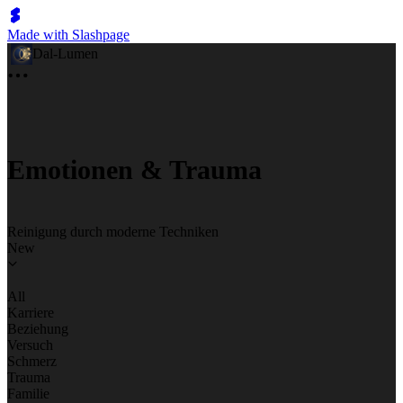
Made with Slashpage
Dal-Lumen
Emotionen & Trauma
Reinigung durch moderne Techniken
New
All
Karriere
Beziehung
Versuch
Schmerz
Trauma
Familie