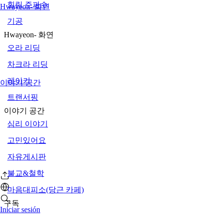
힐링 주파수
Hwayeon- 화연
기공
Hwayeon- 화연
오라 리딩
차크라 리딩
레이키
이야기 공간
트랜서핑
이야기 공간
심리 이야기
고민있어요
자유게시판
불교&철학
마음대피소(당근 카페)
구독
Iniciar sesión