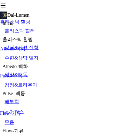
Dal-Lumen
홀리스틱 힐링
Inicio
홀리스틱 힐러
홀리스틱 힐링
상담&세션 신청
Albedo-백화
수련&상담 일지
Albedo-백화
영양&해독
Pulse- 맥동
감정&트라우마
Pulse- 맥동
해부학
소마틱스
Flow-기류
무용
Flow-기류