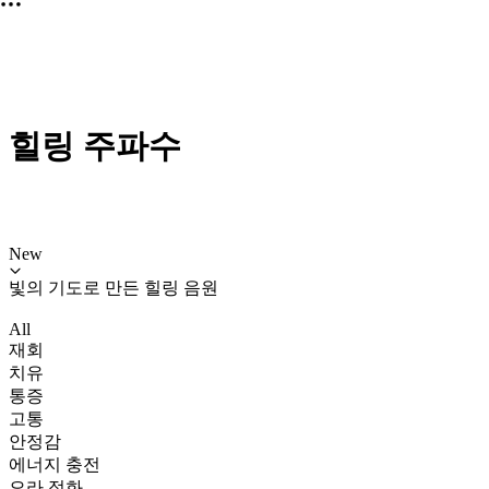
힐링 주파수
New
빛의 기도로 만든 힐링 음원
All
재회
치유
통증
고통
안정감
에너지 충전
오라 정화