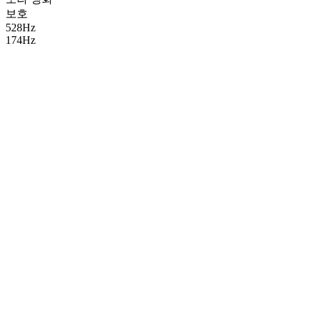
보호
528Hz
174Hz