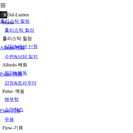
Dal-Lumen
홀리스틱 힐링
Home
홀리스틱 힐러
홀리스틱 힐링
상담&세션 신청
Albedo-백화
수련&상담 일지
Albedo-백화
영양&해독
Pulse- 맥동
감정&트라우마
Pulse- 맥동
해부학
소마틱스
Flow-기류
무용
Flow-기류