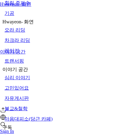
힐링 주파수
Hwayeon- 화연
기공
Hwayeon- 화연
오라 리딩
차크라 리딩
레이키
이야기 공간
트랜서핑
이야기 공간
심리 이야기
고민있어요
자유게시판
불교&철학
마음대피소(당근 카페)
구독
Sign In