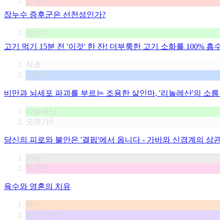
신경계
장누수 증후군은 선천성인가?
장누수
고기 먹기 15분 전 '이것' 한 잔! 더부룩한 고기 소화를 100% 
식초
케톤식
비만과 뇌세포 파괴를 부르는 조용한 살인마, '리놀레산'의 소름
리놀레산
오메가6
당신의 피로와 불안은 '결핍'에서 옵니다 - 가바와 신경계의 상
가바
호르몬
육수와 영혼의 치유
육수
루이스헤이