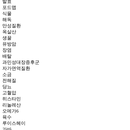
발효
포드맵
식물
해독
만성질환
옥살산
생꿀
유방암
장염
배탈
과민성대장증후군
자가면역질환
소금
전해질
당뇨
고혈압
히스타민
리놀레산
오메가6
육수
루이스헤이
가바