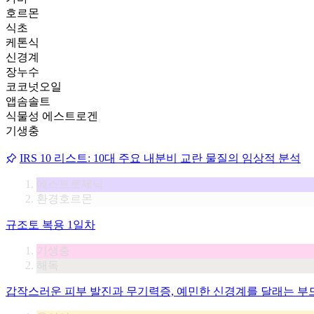
호르몬
식초
케톤식
신경계
장누수
코코넛오일
앱솜솔트
식물성 에스트로겐
기생충
IRS 10 리스트: 10대 주요 내분비 교란 물질의 임상적 분석
에스트로제닉
환경호르몬
규조토 복용 1일차
기생충
해독
갑작스러운 피부 발진과 무기력증, 예민한 신경계를 달래는 부