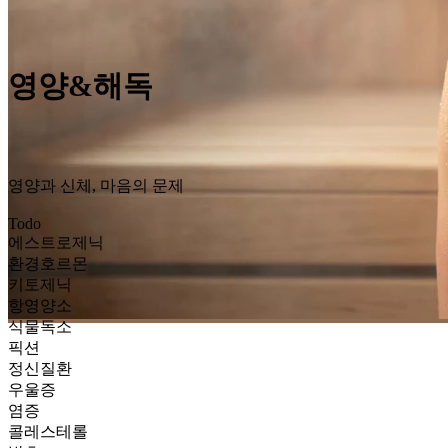
영양&해독
영양과 신체, 마음의 문제
Todo
에스트로제닉
환경호르몬
키토제닉
항영양소
식물독소
픽션
정신질환
우울증
염증
콜레스테롤