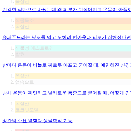
옥살산
건강한 식단으로 바꿨는데 왜 피부가 뒤집어지고 온몸이 아플
식물독소
옥살산
슈퍼푸드라는 낫또를 먹고 오히려 번아웃과 피로가 심해졌다면
식물성 에스트로겐
발효
밤마다 온몸이 바늘로 찌르듯 아프고 굳어질 때, 예민해진 신
옥살산
앱솜솔트
밤새 온몸이 찌릿하고 날카로운 통증으로 굳어질 때, 어떻게 긴
옥살산
코코넛오일
망간의 주요 역할과 생물학적 기능