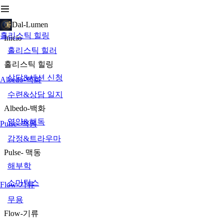
Dal-Lumen
홀리스틱 힐링
Inicio
홀리스틱 힐러
홀리스틱 힐링
상담&세션 신청
Albedo-백화
수련&상담 일지
Albedo-백화
영양&해독
Pulse- 맥동
감정&트라우마
Pulse- 맥동
해부학
소마틱스
Flow-기류
무용
Flow-기류