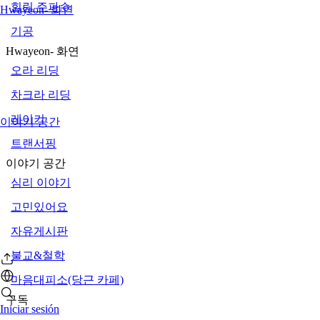
힐링 주파수
Hwayeon- 화연
기공
Hwayeon- 화연
오라 리딩
차크라 리딩
레이키
이야기 공간
트랜서핑
이야기 공간
심리 이야기
고민있어요
자유게시판
불교&철학
마음대피소(당근 카페)
구독
Iniciar sesión