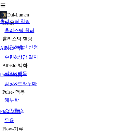
Dal-Lumen
홀리스틱 힐링
Home
홀리스틱 힐러
홀리스틱 힐링
상담&세션 신청
Albedo-백화
수련&상담 일지
Albedo-백화
영양&해독
Pulse- 맥동
감정&트라우마
Pulse- 맥동
해부학
소마틱스
Flow-기류
무용
Flow-기류