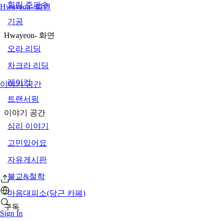
힐링 주파수
Hwayeon- 화연
기공
Hwayeon- 화연
오라 리딩
차크라 리딩
레이키
이야기 공간
트랜서핑
이야기 공간
심리 이야기
고민있어요
자유게시판
불교&철학
마음대피소(당근 카페)
구독
Sign In