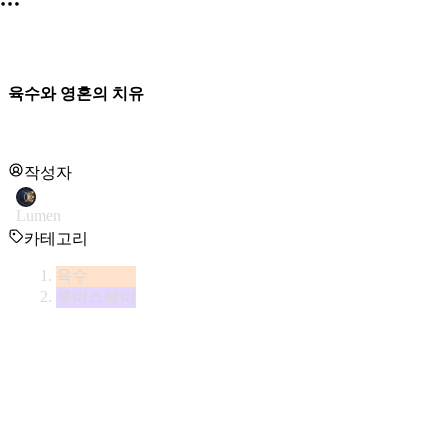
육수와 영혼의 치유
작성자
Lumen
카테고리
육수
루이스헤이
밤새 차가워진 공기를 밀어내고, 기분 좋은 온기가 창가를 두드
오늘은 세계적인 치유의 어머니이자, 영혼의 멘토인 루이스 헤이(
독이는 내 영혼의 영양을 채우는 방법에 대한 이야기입니다.
루이스 헤이는 진정한 치유란 나를 사랑하는 마음, 긍정적인 생