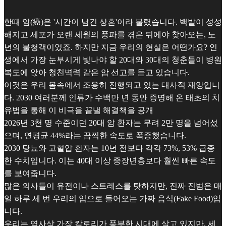
한때 암(癌)은 '시간이 남긴 상흔'이라 불렸습니다. 백발이 성성
해지고 세포가 오랜 세월의 풍파를 겪은 뒤에야 찾아오는, 노
년의 불청객이었죠. 하지만 지금 우리의 현실은 어떤가요? 인
생에서 가장 눈부시게 빛나야 할 20대와 30대의 청춘들이 병원
복도에 앉아 청천벽력 같은 암 선고를 듣고 있습니다.
이것은 우리 몸속에서 조용히 진행되고 있는 대사적 재앙입니
다. 2030 여러분께 인류가 수백만 년 동안 증명해 온 태초의 치
유법을 통해 이 비극을 끝낼 해결책을 공개
2026년 3천 명 수준이던 20대 암 환자는 무려 2만 명을 넘어섰
으며, 연평균 44%라는 끔찍한 속도로 폭증했습니다.
2030 당뇨와 고혈압 환자는 10년 전보다 각각 73%, 53% 급증
한 수치입니다. 이는 40대 이상 중장년층보다 훨씬 빠른 속도
를 보여줍니다.
많은 의사들이 유전이나 스트레스를 탓하지만, 진짜 진범은 매
일 하루 세 번 우리의 입으로 들어오는 가짜 음식(Fake Food)입
니다.
우리는 역사상 가장 칼로리가 풍부한 시대에 살고 있지만, 세