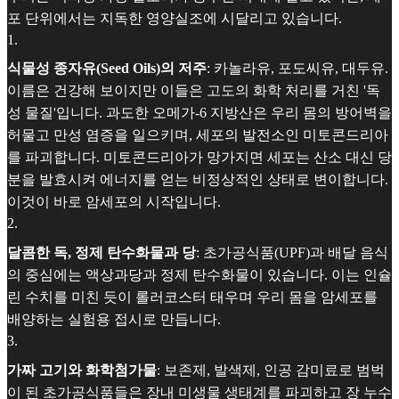
포 단위에서는 지독한 영양실조에 시달리고 있습니다.
1
.
식물성 종자유(Seed Oils)의 저주
: 카놀라유, 포도씨유, 대두유.
이름은 건강해 보이지만 이들은 고도의 화학 처리를 거친 '독
성 물질'입니다. 과도한 오메가-6 지방산은 우리 몸의 방어벽을
허물고 만성 염증을 일으키며, 세포의 발전소인 미토콘드리아
를 파괴합니다. 미토콘드리아가 망가지면 세포는 산소 대신 당
분을 발효시켜 에너지를 얻는 비정상적인 상태로 변이합니다.
이것이 바로 암세포의 시작입니다.
2
.
달콤한 독, 정제 탄수화물과 당
: 초가공식품(UPF)과 배달 음식
의 중심에는 액상과당과 정제 탄수화물이 있습니다. 이는 인슐
린 수치를 미친 듯이 롤러코스터 태우며 우리 몸을 암세포를
배양하는 실험용 접시로 만듭니다.
3
.
가짜 고기와 화학첨가물
: 보존제, 발색제, 인공 감미료로 범벅
이 된 초가공식품들은 장내 미생물 생태계를 파괴하고 장 누수