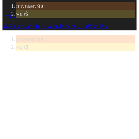
การถอดรหัส
พยาธิ
New
วันที่ 1 ของการรับประทานไดอะตอมไมเชียสเอิร์ธ
การถอดรหัส
พยาธิ