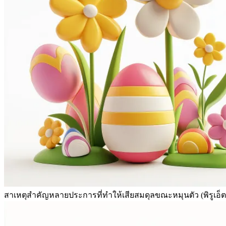
สาเหตุสำคัญหลายประการที่ทำให้เสียสมดุลขณะหมุนตัว (พิรูเอ็ตต