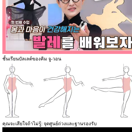
ชั้นเรียนบัลเลต์ของคิม จู-วอน
คุณจะเสียใจถ้าไม่รู้: จุดศูนย์ถ่วงและฐานรองรับ