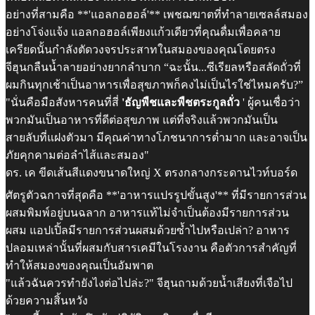
อย่างที่สามคือ **'แอลกอฮอล์'** เพชฌฆาตที่ทำลายเซลล์สมอง
อย่างโจ่งแจ้ง แอลกอฮอล์เพียงแก้วเดียวที่คุณดื่มเพื่อคลาย
เครียดนั้นกำลังตัดวงจรประสาทในสมองของคุณโดยตรง
จีฮุนกลืนน้ำลายอย่างยากลำบาก “ฉะนั้น...ซีเรียลหรือสลัดถั่วที่
ผมกินทุกเช้าเป็นอาหารเพื่อสุขภาพก็คงไม่เป็นไรใช่ไหมครับ?”
"นั่นคือมือสังหารคนที่สี่
'ธัญพืชและพืชตระกูลถั่ว
' ผู้คนเชื่อว่า
พวกมันเป็นอาหารที่ดีต่อสุขภาพ แต่ที่จริงแล้วพวกมันเป็น
สายลับที่แฝงตัวมา มีคุณค่าทางโภชนาการต่ำมาก และอาจเป็น
ภัยคุกคามต่อลำไส้และสมอง"
ดร. เค ขีดเส้นสีแดงขนาดใหญ่ X ตรงกลางกระดานไวท์บอร์ด
ศัตรูตัวฉกาจที่สุดคือ **'อาหารแปรรูปขั้นสูง'** ที่มีรายการส่วน
ผสมพิมพ์อยู่บนฉลาก อาหารแท้ไม่จำเป็นต้องมีรายการส่วน
ผสม แอปเปิ้ลมีรายการส่วนผสมด้วยซ้ำไปหรือเปล่า? อาหาร
ปลอมเหล่านั้นที่ผสมกับสารเคมีในโรงงาน คือตัวการสำคัญที่
ทำให้สมองของคุณเป็นอัมพาต
"แล้วฉันควรทำยังไงต่อไปล่ะ?" จีฮุนถามด้วยน้ำเสียงที่เจือไป
ด้วยความสิ้นหวัง