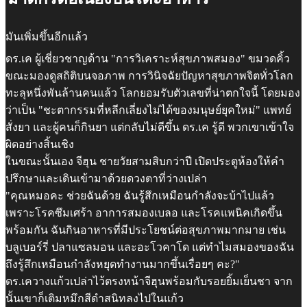
มันเพิ่มขึ้นอีกแล้ว
ดร.เค ผู้เชี่ยวชาญด้าน "การวิเคราะห์สุขภาพสมอง" ขมวดคิ้ว
ขณะมองดูสถิติบนจอภาพ การวินิจฉัยปัญหาสุขภาพจิตทั่วโลก
ทะลุหนึ่งพันล้านคนแล้ว โลกยอมรับตัวเลขที่น่าตกใจนี้ โดยมอง
ว่าเป็น "ชะตากรรมที่หลีกเลี่ยงไม่ได้ของมนุษย์ยุคใหม่" แพทย์
สั่งยา และผู้คนก็กินยา แต่กลับไม่ดีขึ้น ดร.เค รู้ดี พวกเขาเข้าใจ
ผิดอย่างสิ้นเชิง
ในขณะนั้นเอง จีฮุน ชายวัยสามสิบกว่าปี เปิดประตูห้องให้คำ
ปรึกษาและเดินเข้ามาด้วยดวงตาที่ว่างเปล่า
"คุณหมอคะ ช่วยฉันด้วย ฉันรู้สึกเหมือนกำลังจะบ้าไปแล้ว
เพราะโรคซึมเศร้า อาการสมองเบลอ และโรคแพนิคเกิดขึ้น
พร้อมกัน ฉันกินอาหารที่มีประโยชน์ต่อสุขภาพมากมาย เช่น
บลูเบอร์รี่ ปลาแซลมอน และอะโวคาโด แต่ทำไมสมองของฉัน
ถึงรู้สึกเหมือนกำลังหยุดทำงานมากขึ้นเรื่อยๆ คะ?"
ดร.เควางแก้วเปล่าไว้ตรงหน้าจีฮุนพร้อมกับรอยยิ้มเย็นชา จาก
นั้นเขาก็เติมหมึกสีดำสนิทลงไปในแก้ว