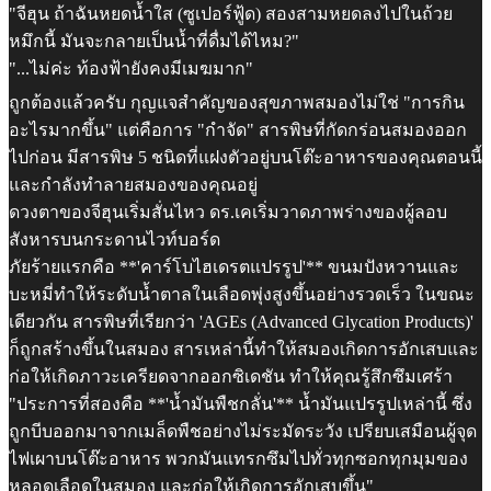
"จีฮุน ถ้าฉันหยดน้ำใส (ซูเปอร์ฟู้ด) สองสามหยดลงไปในถ้วย
หมึกนี้ มันจะกลายเป็นน้ำที่ดื่มได้ไหม?"
"...ไม่ค่ะ ท้องฟ้ายังคงมีเมฆมาก"
ถูกต้องแล้วครับ กุญแจสำคัญของสุขภาพสมองไม่ใช่ "การกิน
อะไรมากขึ้น" แต่คือการ "กำจัด" สารพิษที่กัดกร่อนสมองออก
ไปก่อน มีสารพิษ 5 ชนิดที่แฝงตัวอยู่บนโต๊ะอาหารของคุณตอนนี้
และกำลังทำลายสมองของคุณอยู่
ดวงตาของจีฮุนเริ่มสั่นไหว ดร.เคเริ่มวาดภาพร่างของผู้ลอบ
สังหารบนกระดานไวท์บอร์ด
ภัยร้ายแรกคือ **'คาร์โบไฮเดรตแปรรูป'** ขนมปังหวานและ
บะหมี่ทำให้ระดับน้ำตาลในเลือดพุ่งสูงขึ้นอย่างรวดเร็ว ในขณะ
เดียวกัน สารพิษที่เรียกว่า 'AGEs (Advanced Glycation Products)'
ก็ถูกสร้างขึ้นในสมอง สารเหล่านี้ทำให้สมองเกิดการอักเสบและ
ก่อให้เกิดภาวะเครียดจากออกซิเดชัน ทำให้คุณรู้สึกซึมเศร้า
"ประการที่สองคือ **'น้ำมันพืชกลั่น'** น้ำมันแปรรูปเหล่านี้ ซึ่ง
ถูกบีบออกมาจากเมล็ดพืชอย่างไม่ระมัดระวัง เปรียบเสมือนผู้จุด
ไฟเผาบนโต๊ะอาหาร พวกมันแทรกซึมไปทั่วทุกซอกทุกมุมของ
หลอดเลือดในสมอง และก่อให้เกิดการอักเสบขึ้น"