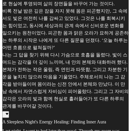
로 현실에 투영되며 삶의 장면들을 바꾸어 가는 것이다.
비록 전날 밤은 깊은 잠을 자지 못해 몸은 피곤했지만, 그 속에
서도 빛은 여전히 나를 감싸고 있었다. 그것은 나를 회복시키
는 힘이었고, 동시에 세상과의 관계 속에서 신비로운 변화를
일으키는 원천이었다. 피곤한 몸과 맑은 오라가 묘하게 공존하
는 하루의 시작은 나에게 또 다른 질문을 던졌다. ‘오늘 하루는
어떤 흐름으로 펼쳐질까?’
나는 그 답을 찾기 위해 다시 가슴으로 호흡을 돌렸다. 빛이 스
며드는 감각을 더 깊이 느끼며, 내 안의 본체와 대화하려 했다.
본체가 전하는 작은 울림, 즉 연민과 따뜻함, 그리고 차분한 기
운을 놓치지 않으려 마음을 기울였다. 주체로서의 나는 그 감
각을 받아들이며 몸이라는 신전 안에서 본체와 만났다. 이 만
남 속에서 자연스럽게 자비심이 피어올랐다. 그리고 그 자비의
감각은 오라의 빛과 함께 현실로 흘러들어가 또 다른 하루의
관계를 바꾸어갈 것이다.
A Sleepless Night's Energy Healing: Finding Inner Aura
Last night, I went to bed later than usual. Though my room was