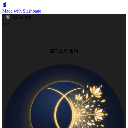
Made with Slashpage
Dal-Lumen
홀리스틱 힐러