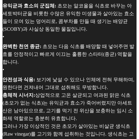
유익균과 효소의 군집체:
초모는 알코올을 식초로 바꾸는 아
세토박터균을 비롯한 수많은 유익한 미생물과 살아있는 효소
들이 모여 있는 덩어리로, 콤부차를 만들 때 생기는 배양균
(SCOBY)과 사실상 동일한 물질입니다.
•
완벽한 천연 종균:
초모는 다음 식초를 배양할 때 넣어주면 발
효를 안정적이고 빠르게 이끄는 훌륭한 스타터(종균) 역할을
합니다.
•
안전성과 식용:
보기에 낯설 수 있으나 인체에 전혀 무해하며,
원한다면 건져내어 그대로 섭취해도 무방합니다.
총체적 시너지:
상업적으로 고온 살균되고 여과된 맑은 식초
(초모가 없는 식초)는 유익균과 효소가 죽어버렸지만 아세트
산은 남아있으므로, 고기를 먹기 전 위산을 보충하는 임시 소
화제 역할로는 충분히 유효합니다.
그러나 가장 이상적인 것은 초모가 살아있는 비살균 생식초
(Raw vinegar)를 고기와 함께 섭취하는 것입니다. 생식초는 고