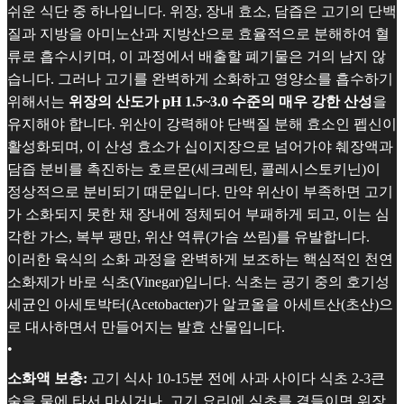
쉬운 식단 중 하나입니다. 위장, 장내 효소, 담즙은 고기의 단백
질과 지방을 아미노산과 지방산으로 효율적으로 분해하여 혈
류로 흡수시키며, 이 과정에서 배출할 폐기물은 거의 남지 않
습니다. 그러나 고기를 완벽하게 소화하고 영양소를 흡수하기
위해서는
위장의 산도가 pH 1.5~3.0 수준의 매우 강한 산성
을
유지해야 합니다. 위산이 강력해야 단백질 분해 효소인 펩신이
활성화되며, 이 산성 효소가 십이지장으로 넘어가야 췌장액과
담즙 분비를 촉진하는 호르몬(세크레틴, 콜레시스토키닌)이
정상적으로 분비되기 때문입니다. 만약 위산이 부족하면 고기
가 소화되지 못한 채 장내에 정체되어 부패하게 되고, 이는 심
각한 가스, 복부 팽만, 위산 역류(가슴 쓰림)를 유발합니다.
이러한 육식의 소화 과정을 완벽하게 보조하는 핵심적인 천연
소화제가 바로 식초(Vinegar)입니다. 식초는 공기 중의 호기성
세균인 아세토박터(Acetobacter)가 알코올을 아세트산(초산)으
로 대사하면서 만들어지는 발효 산물입니다.
•
소화액 보충:
고기 식사 10-15분 전에 사과 사이다 식초 2-3큰
술을 물에 타서 마시거나, 고기 요리에 식초를 곁들이면 위장