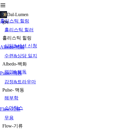
Dal-Lumen
홀리스틱 힐링
होम
홀리스틱 힐러
홀리스틱 힐링
상담&세션 신청
Albedo-백화
수련&상담 일지
Albedo-백화
영양&해독
Pulse- 맥동
감정&트라우마
Pulse- 맥동
해부학
소마틱스
Flow-기류
무용
Flow-기류