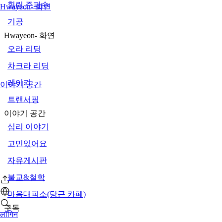
힐링 주파수
Hwayeon- 화연
기공
Hwayeon- 화연
오라 리딩
차크라 리딩
레이키
이야기 공간
트랜서핑
이야기 공간
심리 이야기
고민있어요
자유게시판
불교&철학
마음대피소(당근 카페)
구독
लॉगिन