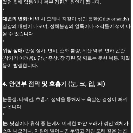
었던 윗배 압통이나 복부 경련의 원인이 됩니다.
•
대변의 변화:
배변 시 모래나 자갈이 섞인 듯한(Gritty or sandy)
질감의 대변이 나오며, 정체불명의 얼룩이나 조각들이 섞여 나
올 수 있습니다.
•
위장 장애:
만성 설사, 변비, 소화 불량, 위산 역류, 연하 곤란
(삼키기 어려움), 담낭 증상, 장 경련 및 찌르는 듯한 복통, 치질
등이 발생합니다.
4. 안면부 점막 및 호흡기 (눈, 코, 입, 폐)
눈물샘, 타액선, 호흡기 점막을 통해서도 옥살산 결정이 빠져
나옵니다.
•
눈:
낮잠이나 휴식 중 눈에서 미세한 하얀 모래가 섞인 액체가
스며 나오거나, 아침에 일어나면 두껍고 거친 모래 같은 눈곱