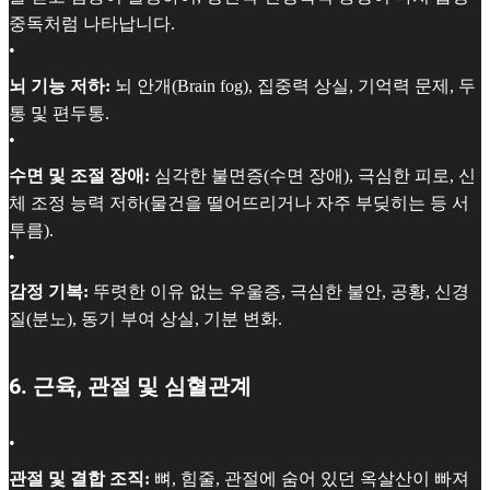
중독처럼 나타납니다.
•
뇌 기능 저하:
뇌 안개(Brain fog), 집중력 상실, 기억력 문제, 두
통 및 편두통.
•
수면 및 조절 장애:
심각한 불면증(수면 장애), 극심한 피로, 신
체 조정 능력 저하(물건을 떨어뜨리거나 자주 부딪히는 등 서
투름).
•
감정 기복:
뚜렷한 이유 없는 우울증, 극심한 불안, 공황, 신경
질(분노), 동기 부여 상실, 기분 변화.
6. 근육, 관절 및 심혈관계
•
관절 및 결합 조직:
뼈, 힘줄, 관절에 숨어 있던 옥살산이 빠져