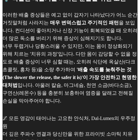
이러한 배출 증상들은 예고 없이 갑자기 나타났다가 어느 순간
거짓말처럼 사라지는
매우 변덕스럽고 주기적인 패턴
을 보입
니다. 컨디션이 좋아지거나 신장 기능이 회복되었을 때 오히려
더 많은 독소를 버리기 위해 증상이 심해지기도 합니다.
너무 두렵거나 당황스러울 수 있지만, 이는 몸이 정상화되기
위해 치르는 '치유의 과정'입니다. 다만 몸이 감당할 수 없을 정
도로 배출 증상이 너무 심할 때는, 오히려 식단에 옥살산(다크
초콜릿, 홍차 등)을 소량 추가하여
'배출 속도를 늦춰주는 것
(The slower the release, the safer it is)'이 가장 안전하고 현명한
대처법
입니다. 아울러 칼슘, 마그네슘, 천연 소금(바다소금),
구연산(레몬수) 등을 충분히 보충하여 염증을 달래고 전해질
손실을 막아주어야 합니다.
🌌 모든 영감이 태어나는 고요한 안식처, Dal-Lumen의 우주정
원
더 깊은 주파수 연결과 당신만을 위한 프라이빗 소마틱 치유