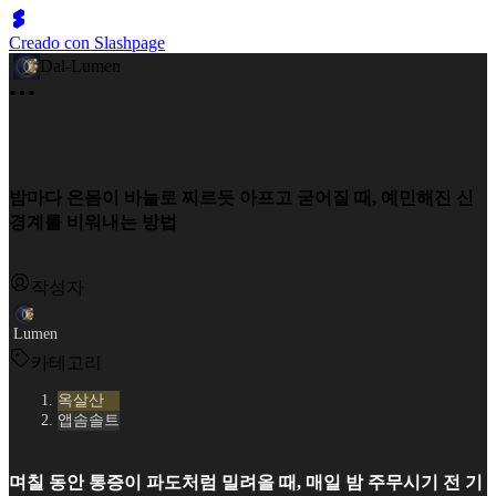
Creado con Slashpage
Dal-Lumen
밤마다 온몸이 바늘로 찌르듯 아프고 굳어질 때, 예민해진 신
경계를 비워내는 방법
작성자
Lumen
카테고리
옥살산
앱솜솔트
며칠 동안 통증이 파도처럼 밀려올 때, 매일 밤 주무시기 전 기