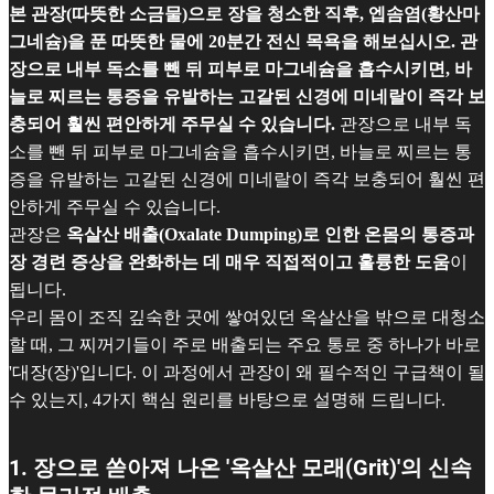
본 관장(따뜻한 소금물)으로 장을 청소한 직후, 엡솜염(황산마
그네슘)을 푼 따뜻한 물에 20분간 전신 목욕을 해보십시오. 관
장으로 내부 독소를 뺀 뒤 피부로 마그네슘을 흡수시키면, 바
늘로 찌르는 통증을 유발하는 고갈된 신경에 미네랄이 즉각 보
충되어 훨씬 편안하게 주무실 수 있습니다.
관장으로 내부 독
소를 뺀 뒤 피부로 마그네슘을 흡수시키면, 바늘로 찌르는 통
증을 유발하는 고갈된 신경에 미네랄이 즉각 보충되어 훨씬 편
안하게 주무실 수 있습니다.
관장은
옥살산 배출(Oxalate Dumping)로 인한 온몸의 통증과
장 경련 증상을 완화하는 데 매우 직접적이고 훌륭한 도움
이
됩니다.
우리 몸이 조직 깊숙한 곳에 쌓여있던 옥살산을 밖으로 대청소
할 때, 그 찌꺼기들이 주로 배출되는 주요 통로 중 하나가 바로
'대장(장)'입니다. 이 과정에서 관장이 왜 필수적인 구급책이 될
수 있는지, 4가지 핵심 원리를 바탕으로 설명해 드립니다.
1. 장으로 쏟아져 나온 '옥살산 모래(Grit)'의 신속