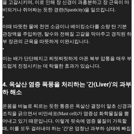
을 고갈시키며, 이로 인해 장 신경이 과흥분하고 장 근육이 마
비되거나 쥐어짜는 듯한 경련(Spasticity)을 일으킵니다.
•
이때 따뜻한 물에 천연 소금이나 베이킹소다를 소량 탄 기본
관장액을 주입하면, 탈수와 전해질 고갈을 막아주고 경직된 하
부 장관의 근육을 따뜻하게 이완시킵니다.
•
이는 배가 단단해지고 찌릿찌릿하게 아픈 복부 압통을 매우 부
드럽게 진정시키는 데 탁월한 효과가 있습니다.
4. 옥살산 염증 폭풍을 처리하는 '간(Liver)'의 과부
하 해소
온몸을 바늘로 찌르는 듯한 통증은 옥살산 결정이 말초 신경과
조직을 긁으면서 비만세포(Mast cell)가 염증성 화학물질을 뿜
어내고 있기 때문입니다. 이렇게 핏속에 염증 물질이 가득할
때, 이를 모두 걸러내야 하는 '간'은 엄청난 과부하 상태에 빠집