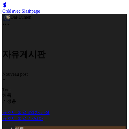
Créé avec Slashpage
Dal-Lumen
자유게시판
Nouveau post
Tout
해독
기생충
규조토 복용 4일차/관장
규조토 복용 2-3일차