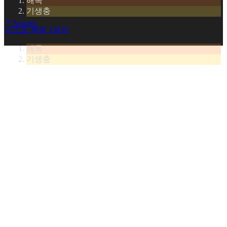
해독
기생충
Ajouter
규조토 복용 1일차
해독
기생충