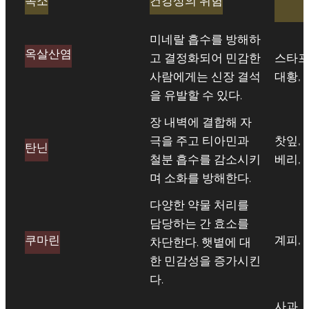
독소
건강상의 위험
미네랄 흡수를 방해하
옥살산염
고 결정화되어 민감한
스타프
사람에게는 신장 결석
대황,
을 유발할 수 있다.
장 내벽에 결합해 자
극을 주고 티아민과
찻잎, 
탄닌
철분 흡수를 감소시키
베리,
며 소화를 방해한다.
다양한 약물 처리를
담당하는 간 효소를
쿠마린
계피, 
차단한다. 햇볕에 대
한 민감성을 증가시킨
다.
사과, 