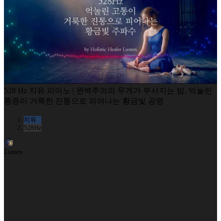
528 Hz 치유 피아노 | 완벽주의의 무게가 부서지는 밤. 억눌린
통증이 거룩한 진통으로 피어나는 황금빛 공명
치유
528Hz
Lumen