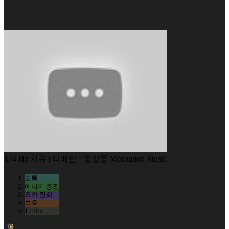
174 Hz 치유 | 티베탄 · 동양풍 Meditation Music
고통
에너지 충전
오라 정화
보호
174Hz