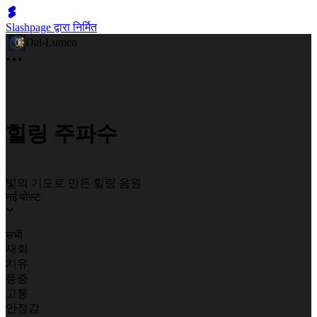
Slashpage द्वारा निर्मित
Dal-Lumen
힐링 주파수
빛의 기도로 만든 힐링 음원
नई पोस्ट
सभी
재회
치유
통증
고통
안정감