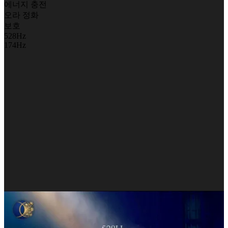
에너지 충전
오라 정화
보호
528Hz
174Hz