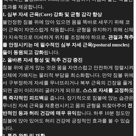
효과를 제공합니다.
1. 심부 자세 근육(Core) 강화 및 균형 감각 향상
불안정한 짐볼 위에 앉아 있으면 몸을 똑바로 세우기 위해 코
어 근육이 자연스럽게 작동합니다. 균형을 유지하기 위해 신체
가 지속적으로 미세하게 위치를 조정해야 하므로,
관절과 척추
를 안정시키는 데 필수적인 심부 자세 근육(postural muscles)
들이 동원되고 강화
됩니다.
2. 올바른 자세 형성 및 척추 건강 증진
짐볼 위에 곧게 앉는 것은 몸을 자연스럽고 안전하게 정렬시켜
신체에 가해지는 물리적 부담을 최소화합니다. 만약 짐볼 위에
서 구부정하게 자세를 무너뜨리거나 복부 근육의 긴장을 풀게
되면 공이 이리저리 굴러가게 되므로,
스스로 자세를 교정하도
록 즉각적인 피드백
을 줍니다. 장기적으로 짐볼에 앉는 습관은
무너진 자세 근육을 재훈련시키고 몸의 균형을 되찾아주어
전
반적인 등과 허리 건강에 매우 유익
합니다. 하루 10분 정도만
짐볼에 앉아 있어도 허리 건강에 긍정적인 효과를 볼 수 있습
니다.
3. 통증 완화 및 재활