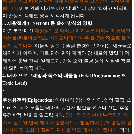
터 결핍되고 비정상적인 장내 미생물총을 고스란히 물려받게
됩니다.
이로 인해 아기는 태어날 때부터 장이 약하고 면역력
이 손상된 상태로 생을 시작하게 됩니다.
3. 제왕절개(C-Section) 등 출산 방식의 영향
자연 분만 대신
제왕절개로 태어난 아기들은 어머니의 유익한
미생물(락토바실러스, 비피도박테리아 등)을 정상적으로 물려
받지 못합니다.
이들의 장은 수술실 환경에 존재하는 세균들로
채워지기 쉬우며, 이로 인해 면역 체계와 장 세포의 발달이 억
제되어 훗날 천식, 알레르기, 만성 소화 불량 등에 시달릴 확률
이 훨씬 높아집니다.
4. 태아 프로그래밍과 독소의 대물림 (Fetal Programming &
Toxic Load)
•
후성유전학(Epigenetics):
어머니의 임신 중 식단, 영양 결핍, 스
트레스, 독소 노출은 태아의 유전자 발현을 켜거나 끄는 '후성
유전학적' 변화를 일으킵니다.
임신 중 영양분이 부족하면 아
기의 장기와 면역 체계가 정상적으로 발달하지 못해 평생에 걸
친 대사 및 소화기 질환의 위험을 안고 태어나게 됩니다.
과거