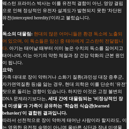
웨스턴 프라이스 박사는 이를 유전적 결함이 아닌, 영양 결핍
으로 인해 정상적인 유전자 설계도가 발현되지 못한 '차단된
유전(intercepted heredity)'이라고 불렀습니다.
•
독소의 대물림:
현대의 많은 어머니들은 환경 독소에 노출되
어 있으며, 이 독소들은 임신 중 태아에게 고스란히 전달됩니
다.
아기는 태어날 때부터 이미 높은 수치의 독소를 짊어지고
태어나며, 이는 아기의 약한 체질과 장 건강 악화의 근본 원인
이 됩니다.
요약:
가족 대대로 장이 약하거나 소화기 질환(과민성 대장 증후군,
자가면역질환 등)을 앓는 경우, 현대 의학은 이를 단순히 '유전'
탓으로 돌리는 경향이 있습니다. 하지만 이것은 고정 불변의
DNA 문제라기보다는,
세대 간에 대물림되는 '비정상적인 장
내 미생물'과 가족이 공유하는 '학습된 식습관(learned
behavior)'이 결합된 결과입니다.
따라서 선천적으로 장이 약하게 태어난 사람이라 할지라도, 이
는 영원한 유전적 숙명이 아니며 올바른 식단과 장내 미생물