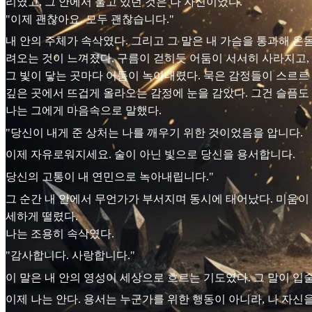
리였고, 그 안에서 울고 있던 것은 나 자신이었다.
"이제 괜찮아요. 모두 괜찮습니다."
내 안의 주체가 속삭였다. 그리고 그 말은 내 가슴을 통과해 온
려오는 것이 느껴졌다. 구름이 걷히듯 어둠이 서서히 사라지고, 
그 빛이 닿는 곳마다 어둠이 녹아내렸다. 묵은 감정들이 스르르
깊은 곳에서 뜨겁게 올라오는 감정에 눈을 감았다. 그건 슬픔도 
나는 그에게 마음속으로 말했다.
"당신이 내게 준 상처는 나를 깨우기 위한 것이었음을 압니다.
이제 자유로워지세요. 술이 아닌 빛으로 당신을 용서합니다.
당신의 고통이 내 연민으로 녹아내립니다."
그 순간 내 안에서 무언가가 부서지며 동시에 태어났다. 미움이
세하게 떨렸다.
나는 조용히 속삭였다.
"감사합니다. 사랑합니다."
이 말은 내 안의 영성이 세상으로 흐르는 기도였다. 그 말이 
이제 나는 안다. 용서는 누군가를 위한 행동이 아니라, 나 자신