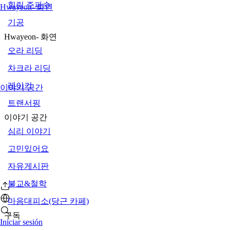
힐링 주파수
Hwayeon- 화연
기공
Hwayeon- 화연
오라 리딩
차크라 리딩
레이키
이야기 공간
트랜서핑
이야기 공간
심리 이야기
고민있어요
자유게시판
불교&철학
마음대피소(당근 카페)
구독
Iniciar sesión