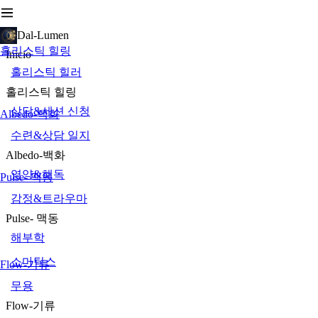
Dal-Lumen
홀리스틱 힐링
Inicio
홀리스틱 힐러
홀리스틱 힐링
상담&세션 신청
Albedo-백화
수련&상담 일지
Albedo-백화
영양&해독
Pulse- 맥동
감정&트라우마
Pulse- 맥동
해부학
소마틱스
Flow-기류
무용
Flow-기류