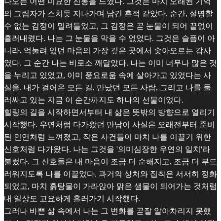
나오는 어떤 미묘한 진동을 느꼈다. 그것은 마치 오래된 기억
의 그림자가 스치듯 지나가며 남긴 흔적 같았다. 순간, 설명할
수 없는 감정이 밀려들었고, 그 감정은 곧 눈물이 되어 끝없이
흘러내렸다. 나는 그 눈물을 막을 수 없었다. 그것은 슬픔이 아
니라, 억눌려 있던 마음의 가장 깊은 곳에서 솟아오르는 감사
였다. 그 순간 나는 비로소 깨달았다. 나는 이미 너무나 많은 것
을 누리고 있었고, 이미 풍요로움 속에 살아가고 있었다는 사
실을. 내가 걸어온 모든 길, 만났던 모든 사람, 그리고 나를 둘
러싸고 있는 지금 이 순간까지도 하나의 선물이었다.
힐링의 길을 시작하면서부터 내 삶은 뜻밖의 방향으로 열리기
시작했다. 우연처럼 다가왔던 만남이 사실은 오래전부터 준비
된 인연처럼 느껴졌고, 작은 사건들이 마치 나를 이끌기 위한
신호처럼 다가왔다. 나는 그것을 '의미심장한 우연의 일치'라
불렀다. 그 신호들은 내 마음이 조금 더 순해지고, 조금 더 부드
러워지도록 나를 이끌었다. 과거의 상처와 집착은 서서히 정화
되었고, 마치 흙탕물이 가라앉아 맑은 샘물이 되어가는 것처럼
내 일상도 고요하게 흘러가기 시작했다.
그러나 바쁜 삶 속에서 나는 그 변화를 곧잘 알아차리지 못했