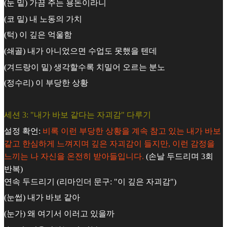
(눈 밑) 가끔 주는 용돈이라니
(코 밑) 내 노동의 가치
(턱) 이 깊은 억울함
(쇄골) 내가 아니었으면 수업도 못했을 텐데
(겨드랑이 밑) 생각할수록 치밀어 오르는 분노
(정수리) 이 부당한 상황
세션 3: "내가 바보 같다는 자괴감" 다루기
설정 확언:
비록 이런 부당한 상황을 계속 참고 있는 내가 바보
같고 한심하게 느껴지며 깊은 자괴감이 들지만, 이런 감정을
느끼는 나 자신을 온전히 받아들입니다.
(손날 두드리며 3회
반복)
연속 두드리기 (리마인더 문구: "이 깊은 자괴감")
(눈썹) 내가 바보 같아
(눈가) 왜 여기서 이러고 있을까