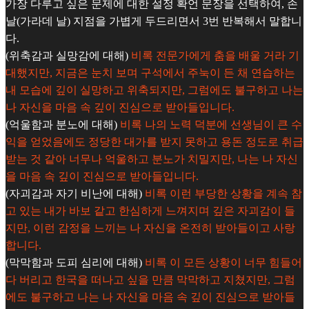
가장 다루고 싶은 문제에 대한 설정 확언 문장을 선택하여, 손
날(가라데 날) 지점을 가볍게 두드리면서 3번 반복해서 말합니
다.
(위축감과 실망감에 대해)
비록 전문가에게 춤을 배울 거라 기
대했지만, 지금은 눈치 보며 구석에서 주눅이 든 채 연습하는
내 모습에 깊이 실망하고 위축되지만, 그럼에도 불구하고 나는
나 자신을 마음 속 깊이 진심으로 받아들입니다.
(억울함과 분노에 대해)
비록 나의 노력 덕분에 선생님이 큰 수
익을 얻었음에도 정당한 대가를 받지 못하고 용돈 정도로 취급
받는 것 같아 너무나 억울하고 분노가 치밀지만, 나는 나 자신
을 마음 속 깊이 진심으로 받아들입니다.
(자괴감과 자기 비난에 대해)
비록 이런 부당한 상황을 계속 참
고 있는 내가 바보 같고 한심하게 느껴지며 깊은 자괴감이 들
지만, 이런 감정을 느끼는 나 자신을 온전히 받아들이고 사랑
합니다.
(막막함과 도피 심리에 대해)
비록 이 모든 상황이 너무 힘들어
다 버리고 한국을 떠나고 싶을 만큼 막막하고 지쳤지만, 그럼
에도 불구하고 나는 나 자신을 마음 속 깊이 진심으로 받아들