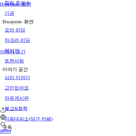
힐링 주파수
Hwayeon- 화연
기공
Hwayeon- 화연
오라 리딩
차크라 리딩
레이키
이야기 공간
트랜서핑
이야기 공간
심리 이야기
고민있어요
자유게시판
불교&철학
마음대피소(당근 카페)
구독
लॉगिन