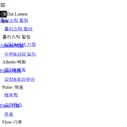
Dal-Lumen
홀리스틱 힐링
होम
홀리스틱 힐러
홀리스틱 힐링
상담&세션 신청
Albedo-백화
수련&상담 일지
Albedo-백화
영양&해독
Pulse- 맥동
감정&트라우마
Pulse- 맥동
해부학
소마틱스
Flow-기류
무용
Flow-기류