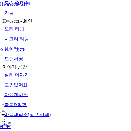
힐링 주파수
Hwayeon- 화연
기공
Hwayeon- 화연
오라 리딩
차크라 리딩
레이키
이야기 공간
트랜서핑
이야기 공간
심리 이야기
고민있어요
자유게시판
불교&철학
마음대피소(당근 카페)
구독
लॉगिन