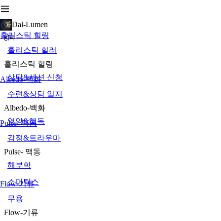
Dal-Lumen
홀리스틱 힐링
होम
홀리스틱 힐러
홀리스틱 힐링
상담&세션 신청
Albedo-백화
수련&상담 일지
Albedo-백화
영양&해독
Pulse- 맥동
감정&트라우마
Pulse- 맥동
해부학
소마틱스
Flow-기류
무용
Flow-기류