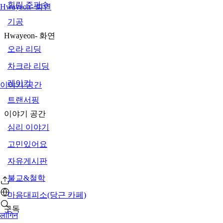
힐링 주파수
Hwayeon- 화연
기공
Hwayeon- 화연
오라 리딩
차크라 리딩
레이키
이야기 공간
트랜서핑
이야기 공간
심리 이야기
고민있어요
자유게시판
불교&철학
마음대피소(당근 카페)
구독
लॉगिन