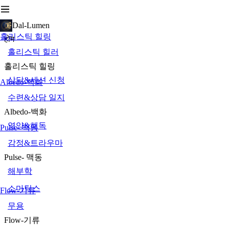
Dal-Lumen
홀리스틱 힐링
होम
홀리스틱 힐러
홀리스틱 힐링
상담&세션 신청
Albedo-백화
수련&상담 일지
Albedo-백화
영양&해독
Pulse- 맥동
감정&트라우마
Pulse- 맥동
해부학
소마틱스
Flow-기류
무용
Flow-기류