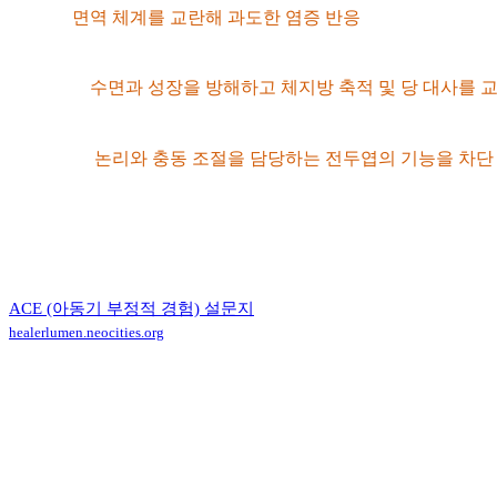
면역계:
면역 체계를 교란해 과도한 염증 반응
을 일으키며, 천식
•
호르몬계:
수면과 성장을 방해하고 체지방 축적 및 당 대사를 
•
뇌 신경계:
논리와 충동 조절을 담당하는 전두엽의 기능을 차단
•
세포 노화 및 유전자 변형:
DNA가 읽히는 방식(후성유전학) 
아래 ACE(아동기 부정적 경험) 점수를 계산하기 위한 10가지 
ACE (아동기 부정적 경험) 설문지
healerlumen.neocities.org
ACE 설문 리스트
1
.