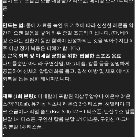
륨이 모두 포함된 소금 대용품) 2 티스푼, 베이킹 소다 1/4 티스
푼.
•
만드는 법:
물에 재료를 녹인 뒤 기호에 따라 신선한 레몬즙 약
간과 으깬 얼음을 넣어 하루 종일 조금씩 마십니다. (단, 베이
킹 소다는 전환기 동안 혈액이 산성화되는 것을 막아주지만 6
주 이상 장기 복용은 피해야 합니다.)
2. 근육 회복 및 미네랄 균형을 위한 '짭짤한 스포츠 음료
나트륨뿐만 아니라 구연산염, 마그네슘, 칼륨 등을 정밀하게
공급하여 신체의 알칼리화를 돕고, 결석 예방 및 세포 에너지
회복을 돕는 심화 레시피입니다.
•
재료 (1회 분량):
미네랄이 포함된 역삼투압수나 이온수 24온
스(약 710ml), 유기농 식초나 레몬즙 2~3 티스푼, 히말라야 핑
크 소금이나 리얼 솔트(Real Salt) 1/2 ~ 1 티스푼, 탄산수소 칼륨
분말 1/4 티스푼, 구연산 칼륨 분말 1/4 티스푼, 구연산 마그네
슘 분말 1/8 티스푼.
•