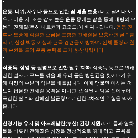
•
운동, 더위, 사우나 등으로 인한 땀 배출 보충:
더운 날씨나 사
우나 이용 시, 또는 강도 높은 운동 중에는 땀을 통해 대량의 수
분과 전해질(특히 나트륨과 요오드)이 빠져나갑니다.
운동 전
후나 도중에 적절한 소금을 포함한 전해질을 보충하면 탈수를
막고, 심장 박동 이상과 근육 경련을 예방하며, 신체 쿨링과 혈
액 순환을 도와 운동 능력을 크게 향상시킵니다.
•
식중독, 장염 등 질병으로 인한 탈수 회복:
식중독 등으로 인해
심한 설사나 구토를 겪을 때 우리 몸은 병원균을 씻어내기 위
해 다량의 수분과 염분을 배출합니다. 이때 맹물만 마시는 것
보다 짭짤한 전해질 용액을 마시면, 손실된 체액을 잡아두어
극심한 탈수와 전해질 불균형으로 인한 2차적인 위험을 막아
줍니다.
•
신경기능 유지 및 아드레날린(부신) 건강 지원:
나트륨과 염화
물을 비롯한 전해질은 심장을 정상적으로 뛰게 하고, 근육을