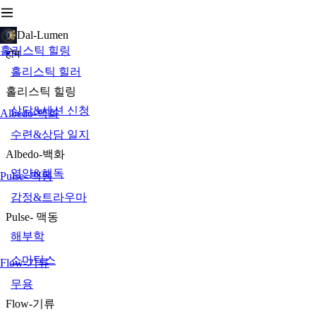
Dal-Lumen
홀리스틱 힐링
होम
홀리스틱 힐러
홀리스틱 힐링
상담&세션 신청
Albedo-백화
수련&상담 일지
Albedo-백화
영양&해독
Pulse- 맥동
감정&트라우마
Pulse- 맥동
해부학
소마틱스
Flow-기류
무용
Flow-기류