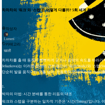
차차차의 '워크'와 '스텝'은 어떻게 다를까? 5회 세계 챔피언이
작성자
Lumen
카테고리
खाली
차차차를 출 때 동작이 뻣뻣하게 굳거나 음악의 속도를 따라가지
Jeliazkova)는 이러한 문제의 근본 원인이 '워크(Walk)'와 
단순히 발을 움직이는 것을 넘어, 운동학적 연쇄(Kinetic c
1
.
박자의 마법: 시간 분배를 통한 리듬의 대조
워크와 스텝을 구분하는 일차적 기준은 '시간(Timing)'입니다. 이 