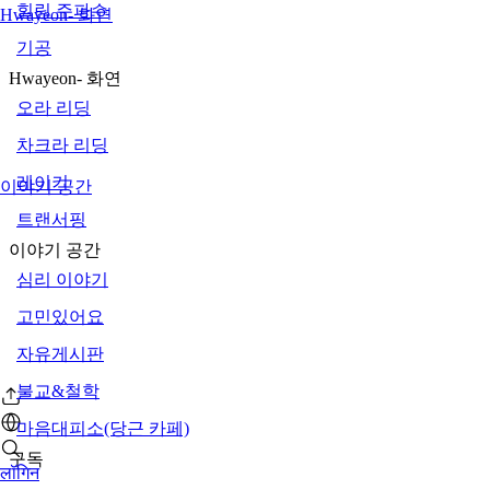
힐링 주파수
Hwayeon- 화연
기공
Hwayeon- 화연
오라 리딩
차크라 리딩
레이키
이야기 공간
트랜서핑
이야기 공간
심리 이야기
고민있어요
자유게시판
불교&철학
마음대피소(당근 카페)
구독
लॉगिन