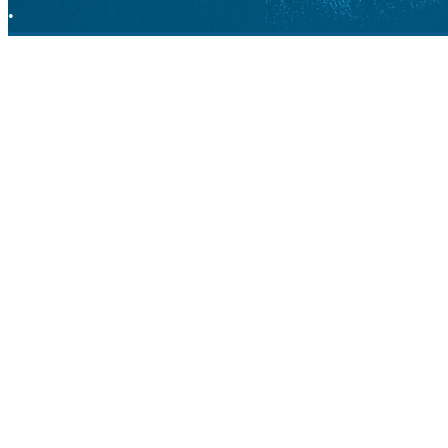
•
워크(Walk): 온전한 1박자(1, 2, 3 카운트)를 모두 사용합니다.
•
스텝(Step): 0.5박자 이하(차차 카운트)의 짧은 시간을 사용합니다. 록 
이 리듬의 차이를 시각화하기 위해 구령을 직접 소리 내어 보세
"walk walk walk step step walk (워크 워크 워크 스텝 스텝 워크)"
이러한 박자 분배는 단순히 숫자를 세는 것이 아니라, 1박자의 여유로
1
.
체중 이동의 깊이: 100% 전달 vs 부분적 전달
가용 시간의 차이는 체중 이동의 '완성도'를 결정합니다. 기술
•
워크 (100% 전달): 1박자가 주어지는 워크에서는 체중을 앞발
되어야만 골반의 충분한 가동 범위가 확보됩니다.
•