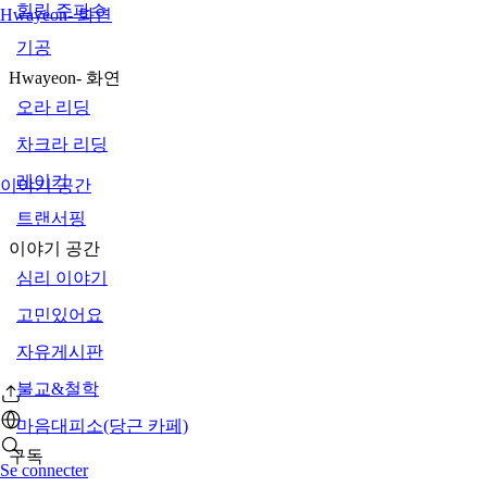
힐링 주파수
Hwayeon- 화연
기공
Hwayeon- 화연
오라 리딩
차크라 리딩
레이키
이야기 공간
트랜서핑
이야기 공간
심리 이야기
고민있어요
자유게시판
불교&철학
마음대피소(당근 카페)
구독
Se connecter