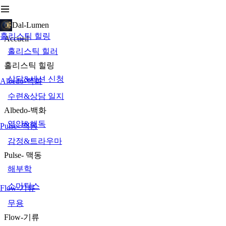
Dal-Lumen
홀리스틱 힐링
Accueil
홀리스틱 힐러
홀리스틱 힐링
상담&세션 신청
Albedo-백화
수련&상담 일지
Albedo-백화
영양&해독
Pulse- 맥동
감정&트라우마
Pulse- 맥동
해부학
소마틱스
Flow-기류
무용
Flow-기류