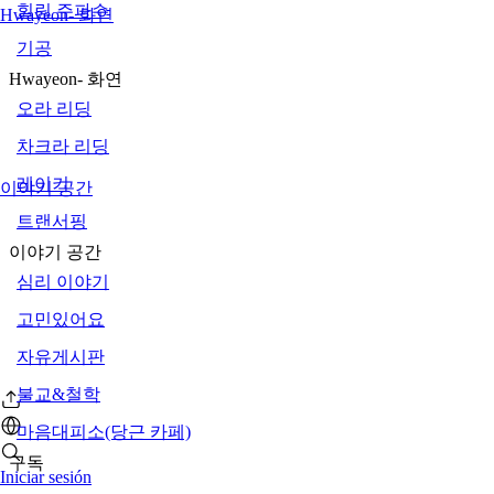
힐링 주파수
Hwayeon- 화연
기공
Hwayeon- 화연
오라 리딩
차크라 리딩
레이키
이야기 공간
트랜서핑
이야기 공간
심리 이야기
고민있어요
자유게시판
불교&철학
마음대피소(당근 카페)
구독
Iniciar sesión