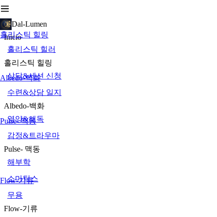
Dal-Lumen
홀리스틱 힐링
Inicio
홀리스틱 힐러
홀리스틱 힐링
상담&세션 신청
Albedo-백화
수련&상담 일지
Albedo-백화
영양&해독
Pulse- 맥동
감정&트라우마
Pulse- 맥동
해부학
소마틱스
Flow-기류
무용
Flow-기류