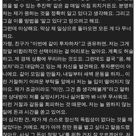
원을 벌 수 있는 추진력' 같은 걸 매일 아침 외치거든요. 분명히
저는 제가 원하는 것을 정확히 알고 있다고 생각해요. 그리고
그걸 이룰 방법을 '알고 있다'고 믿으려고 해요.
그런데 이상해요. 막상 제 일상으로 돌아오면 모든 게 다 무너
져요.
가령, 친구가 "이번에 같이 투자하자"고 권유하면, 저는 그게
정말 비합리적인 선택이라는 걸 머리로는 알아요. 계획도 허술
하고, 제 경제 상황에 무리라는 것도요. 그런데도 결국 "응, 해
보자"라고 대답하고 있는 제 자신을 발견해요. 투자뿐만이 아
니에요. 같이 모임을 만들자, 내일부터 새벽 운동을 하자... 이
런 거절하기 어려운 부탁들 앞에서 저는 늘 입이 떨어지지 않
아요. 제가 조금이라도 "미안, 그건 좀 생각해볼게"라고 말하
면 상대방이 저를 실망시키거나 싫어할까 봐 너무 무서워요.
이런 거절과 갈등을 회피하는 것 때문에, 저는 늘 원하지 않는
일에 돈과 시간을 쏟고 있어요.
더 심각한 건, 제가 제 스스로 정신적 독립성이 없다는 것을 깨
달았다는 거예요. 제가 아까 천만 원을 벌고 싶다고 말씀드렸
잖아요. 사실 그 돈이 정말 '나'를 위한 건지 잘 모르겠어요. 저