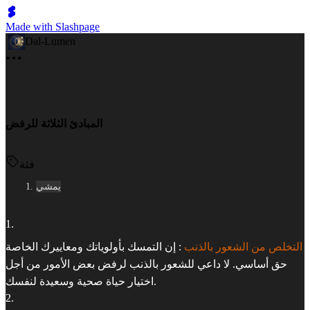
Made with Slashpage
Dal-Lumen
المبادئ الثلاثة للرفض
فئة
يمشي
1
.
التخلص من الشعور بالذنب
: إن التمسك بأولوياتك ومعاييرك الخاصة
حق أساسي. لا داعي للشعور بالذنب لرفض بعض الأمور من أجل
اختيار حياة صحية وسعيدة لنفسك.
2
.