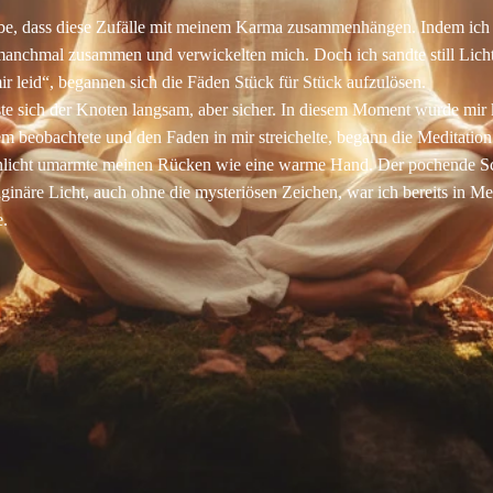
ube, dass diese Zufälle mit meinem Karma zusammenhängen. Indem ich da
chmal zusammen und verwickelten mich. Doch ich sandte still Licht in 
ir leid“, begannen sich die Fäden Stück für Stück aufzulösen.
te sich der Knoten langsam, aber sicher. In diesem Moment wurde mir k
m beobachtete und den Faden in mir streichelte, begann die Meditation
nenlicht umarmte meinen Rücken wie eine warme Hand. Der pochende 
maginäre Licht, auch ohne die mysteriösen Zeichen, war ich bereits in
e.