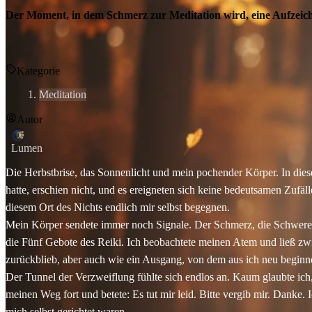
Der Moment, in dem Schmerz zur Meditation wird, eine Aufzeich
Kategorie
Meditation
Autor
Lumen
Die Herbstbrise, das Sonnenlicht und mein pochender Körper. In dieser 
hatte, erschien nicht, und es ereigneten sich keine bedeutsamen Zufä
diesem Ort des Nichts endlich mir selbst begegnen.
Mein Körper sendete immer noch Signale. Der Schmerz, die Schwere un
die Fünf Gebote des Reiki. Ich beobachtete meinen Atem und ließ z
zurückblieb, aber auch wie ein Ausgang, von dem aus ich neu beginn
Der Tunnel der Verzweiflung fühlte sich endlos an. Kaum glaubte ich, 
meinen Weg fort und betete: Es tut mir leid. Bitte vergib mir. Danke.
mich selbst gerichtet waren.