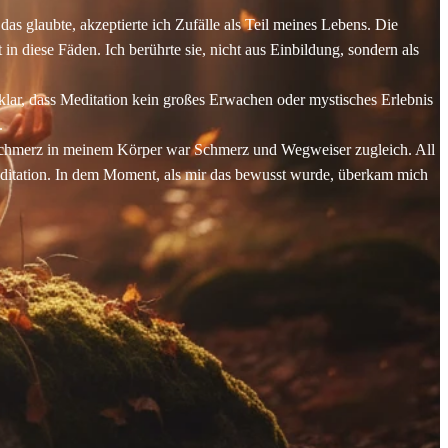
s glaubte, akzeptierte ich Zufälle als Teil meines Lebens. Die
diese Fäden. Ich berührte sie, nicht aus Einbildung, sondern als
lar, dass Meditation kein großes Erwachen oder mystisches Erlebnis
.
Schmerz in meinem Körper war Schmerz und Wegweiser zugleich. All
 Meditation. In dem Moment, als mir das bewusst wurde, überkam mich