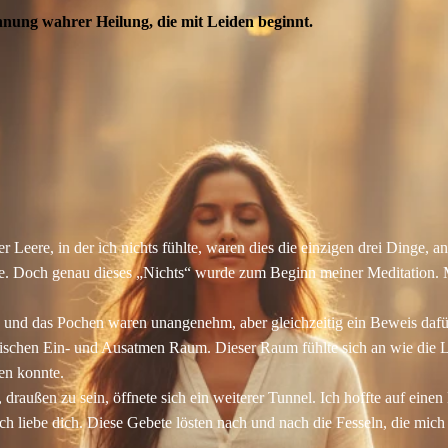
nung wahrer Heilung, die mit Leiden beginnt.
Leere, in der ich nichts fühlte, waren dies die einzigen drei Dinge, an
lle. Doch genau dieses „Nichts“ wurde zum Beginn meiner Meditation. M
d das Pochen waren unangenehm, aber gleichzeitig ein Beweis dafür, d
wischen Ein- und Ausatmen Raum. Dieser Raum fühlte sich an wie die 
en konnte.
draußen zu sein, öffnete sich ein weiterer Tunnel. Ich hoffte auf einen
 Ich liebe dich. Diese Gebete lösten nach und nach die Fesseln, die mich