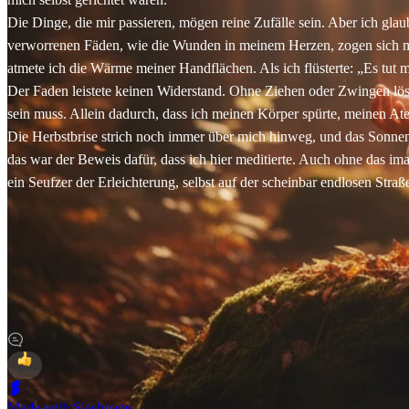
Die Dinge, die mir passieren, mögen reine Zufälle sein. Aber ich gla
verworrenen Fäden, wie die Wunden in meinem Herzen, zogen sich man
atmete ich die Wärme meiner Handflächen. Als ich flüsterte: „Es tut m
Der Faden leistete keinen Widerstand. Ohne Ziehen oder Zwingen lös
sein muss. Allein dadurch, dass ich meinen Körper spürte, meinen Ate
Die Herbstbrise strich noch immer über mich hinweg, und das Son
das war der Beweis dafür, dass ich hier meditierte. Auch ohne das i
ein Seufzer der Erleichterung, selbst auf der scheinbar endlosen Straß
Made with Slashpage