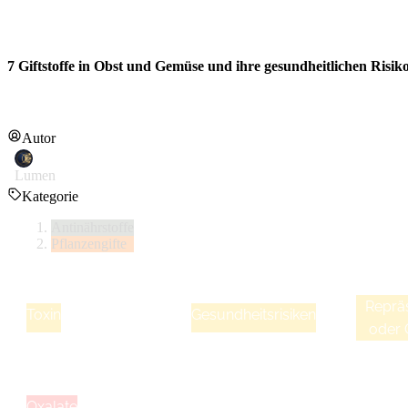
7 Giftstoffe in Obst und Gemüse und ihre gesundheitlichen Risik
Autor
Lumen
Kategorie
Antinährstoffe
Pflanzengifte
Repräs
Toxin
Gesundheitsrisiken
oder
Es beeinträchtigt die
Mineralaufnahme und
kristallisiert aus, was bei
Sternfru
Oxalate