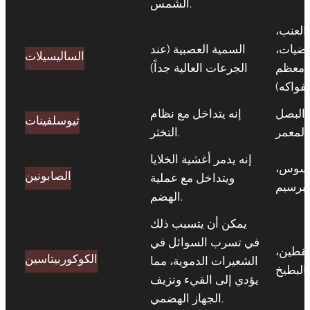
الشمس.
 العنب،
مضيات،
السمية العصبية (عند
الساليسيلات
ي معظم
الجرعات العالية جداً)
لفواكه)
 البصل
إنه يتداخل مع نظام
ثيوسلفينات
المعمر
التخثر.
إنه يدمر أغشية الخلايا
لسوس،
الصابونين
ويتداخل مع عملية
لبرسيم
الهضم.
يمكن أن يتسبب ذلك
في تسرب السوائل في
يقطين،
الكوكوربيتاسين
الشعيرات الدموية، مما
البطيخ
يؤدي إلى القيء ونزيف
الجهاز الهضمي.