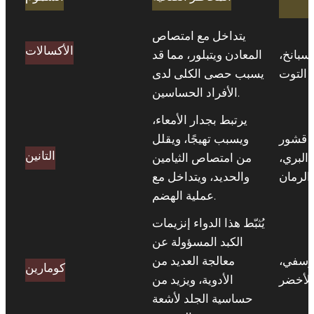
يتداخل مع امتصاص
الأكسالات
لسبانخ،
المعادن ويتبلور، مما قد
، التوت
يسبب حصى الكلى لدى
الأفراد الحساسين.
يرتبط بجدار الأمعاء،
، قشور
ويسبب تهيجًا، ويقلل
التانين
 البري،
من امتصاص الثيامين
الرمان
والحديد، ويتداخل مع
عملية الهضم.
يُثبّط هذا الدواء إنزيمات
الكبد المسؤولة عن
يوسفي،
معالجة العديد من
كومارين
الأخضر
الأدوية، ويزيد من
حساسية الجلد لأشعة