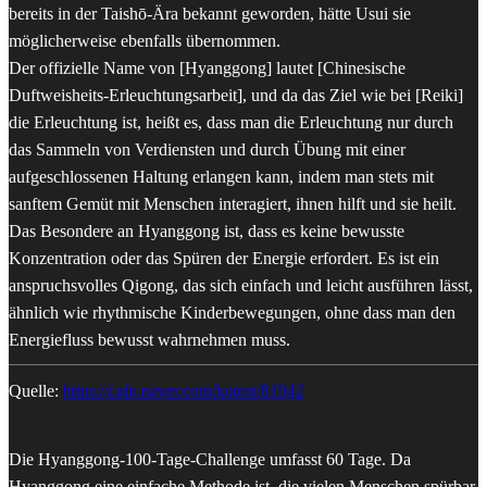
bereits in der Taishō-Ära bekannt geworden, hätte Usui sie
möglicherweise ebenfalls übernommen.
Der offizielle Name von [Hyanggong] lautet [Chinesische
Duftweisheits-Erleuchtungsarbeit], und da das Ziel wie bei [Reiki]
die Erleuchtung ist, heißt es, dass man die Erleuchtung nur durch
das Sammeln von Verdiensten und durch Übung mit einer
aufgeschlossenen Haltung erlangen kann, indem man stets mit
sanftem Gemüt mit Menschen interagiert, ihnen hilft und sie heilt.
Das Besondere an Hyanggong ist, dass es keine bewusste
Konzentration oder das Spüren der Energie erfordert. Es ist ein
anspruchsvolles Qigong, das sich einfach und leicht ausführen lässt,
ähnlich wie rhythmische Kinderbewegungen, ohne dass man den
Energiefluss bewusst wahrnehmen muss.
Quelle:
https://cafe.naver.com/kotest/81942
Die Hyanggong-100-Tage-Challenge umfasst 60 Tage. Da
Hyanggong eine einfache Methode ist, die vielen Menschen spürbar