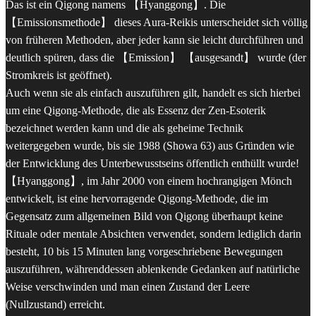
Das ist ein Qigong namens 【Hyanggong】. Die
【Emissionsmethode】 dieses Aura-Reikis unterscheidet sich völlig
von früheren Methoden, aber jeder kann sie leicht durchführen und
deutlich spüren, dass die 【Emission】 【ausgesandt】 wurde (der
Stromkreis ist geöffnet).
Auch wenn sie als einfach auszuführen gilt, handelt es sich hierbei
um eine Qigong-Methode, die als Essenz der Zen-Esoterik
bezeichnet werden kann und die als geheime Technik
weitergegeben wurde, bis sie 1988 (Showa 63) aus Gründen wie
der Entwicklung des Unterbewusstseins öffentlich enthüllt wurde!
【Hyanggong】, im Jahr 2000 von einem hochrangigen Mönch
entwickelt, ist eine hervorragende Qigong-Methode, die im
Gegensatz zum allgemeinen Bild von Qigong überhaupt keine
Rituale oder mentale Absichten verwendet, sondern lediglich darin
besteht, 10 bis 15 Minuten lang vorgeschriebene Bewegungen
auszuführen, währenddessen ablenkende Gedanken auf natürliche
Weise verschwinden und man einen Zustand der Leere
(Nullzustand) erreicht.