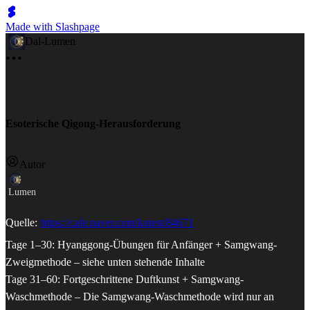
Made with Slashpage
Dal-Lumen
Esoterische Qigong-Herausforderung
Autor
Lumen
Quelle:
https://cafe.naver.com/kotest/84671
Tage 1–30: Hyanggong-Übungen für Anfänger + Samgwang-
Zweigmethode – siehe unten stehende Inhalte
Tage 31–60: Fortgeschrittene Duftkunst + Samgwang-
Waschmethode – Die Samgwang-Waschmethode wird nur an