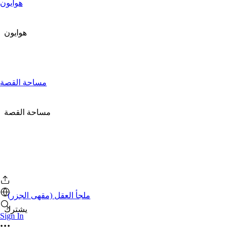
هوايون
هوايون
مساحة القصة
مساحة القصة
ملجأ العقل (مقهى الجزر)
يشترك
Sign In