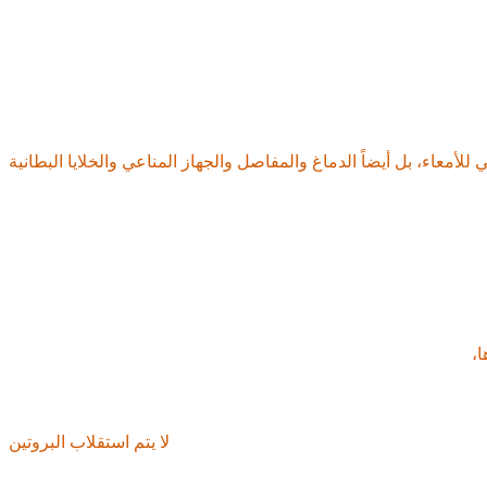
•
•
تج على العديد من العناصر الغذائية، بما في ذلك الكولاجين والجيلاتين
لأمعاء، بل أيضاً الدماغ والمفاصل والجهاز المناعي والخلايا البطانية
ليك تناول الدهون والكولاجين والجيلاتين والقشرة معًا
•
ا،
مكونات أساسية تُنتج الكولاجين والجيلاتين عالي الجودة. وعلى وجه
•
 الخالية من الدهون (الألياف العضلية) فقط.
لا يتم استقلاب البروتين