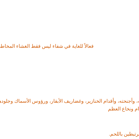
واللحوم في الماء، تتحرر العناصر الغذائية في الماء. يحتوي المرق النا
شكل أفضل، مما يجعله
فعالاً للغاية في شفاء ليس فقط الغشاء المخاطي ل
2. لماذا يجب ع
ه، وأجنحته، وأقدام الخنازير، وغضاريف الأبقار، ورؤوس الأسماك وجلوده
ام ونخاع العظم
استفادة من وظائفه الفسيولوجية على النحو الأمثل عند تناول اللحوم
رتبطين باللحم.