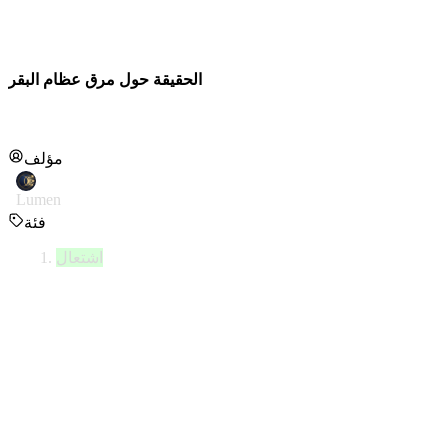
الحقيقة حول مرق عظام البقر
مؤلف
Lumen
فئة
اشتعال
وي، ولماذا يجب استهلاك هذه المنتجات الثانوية مع اللحوم بدلاً من
التخلص منها.
لأساسية "للبناء" لتجديد الغشاء المخاطي المعوي التالف