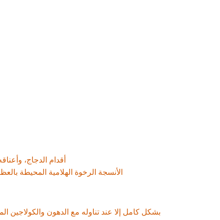
يعمل هذا المرق على تهدئة التهاب الغشاء المخاطي المعوي ويوفر بشكل مباشر "لبنات بناء" ممتازة لخلايا جدار الأمعاء التي تحتاج إلى التكاثر والتجدد بسرعة.
المادة الخام لتجديد الخلايا:
كنزٌ من العناصر الغذائية سهلة الهضم:
عند غلي العظام والمفاصل 
.
والمعادن والأحماض الأمينية، في صورة يمتصها الجسم البشري ب
تؤكد المادة مراراً وتكراراً على تجنب اتباع نظام غذائي يتكون أساساً من اللحوم الخالية من الدهون، والتأكد من ذوبان الجلد والدهون والأنسجة الرخوة تماماً في المرق وتناولها معاً.
مصدر غني بالجيلاتين والكولاجين:
تُعدّ
أقدام الدجاج، وأعناق
من أفضل العلاجات لإصلاح الغشاء المخاطي المعوي والجهاز المناعي، لذا لا ينبغي التخلص منها، بل يجب تناولها مع كل وجبة.
الخصوص، تُعتبر
الأنسجة الرخوة الهلامية المحيطة بالعظ
الدهون الحيوانية، شرط أساسي للشفاء:
يصعب على الجسم البشري ال
ولأن الدهون المستخرجة من العظام واللحوم والجلد ضرورية للغاية لعملية الشفاء، يجب تناولها كاملةً دون إزالة أي جزء منها.
بشكل كامل إلا عند تناوله مع الدهون والكولاجين الم