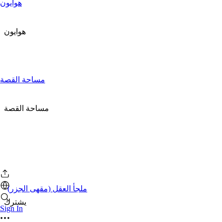
هوايون
هوايون
مساحة القصة
مساحة القصة
ملجأ العقل (مقهى الجزر)
يشترك
Sign In