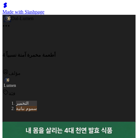
Made with Slashpage
Dal-Lumen
4 أطعمة مخمرة آمنة نسبياً
مؤلف
Lumen
فئة
التخمير
سموم نباتية