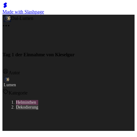
Made with Slashpage
Dal-Lumen
Tag 1 der Einnahme von Kieselgur
Autor
Lumen
Kategorie
Helminthen
Dekodierung