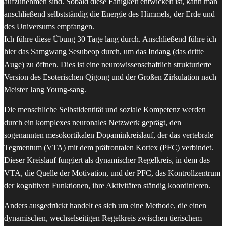
aufzunehmen sind. Sobald diese Fähigkeit entwickelt ist, kann man
anschließend selbstständig die Energie des Himmels, der Erde und
des Universums empfangen.
Ich führe diese Übung 30 Tage lang durch. Anschließend führe ich
hier das Samgwang Sesubeop durch, um das Indang (das dritte
Auge) zu öffnen. Dies ist eine neurowissenschaftlich strukturierte
Version des Esoterischen Qigong und der Großen Zirkulation nach
Meister Jang Young-sang.
Die menschliche Selbstidentität und soziale Kompetenz werden
durch ein komplexes neuronales Netzwerk geprägt, den
sogenannten mesokortikalen Dopaminkreislauf, der das vertebrale
Tegmentum (VTA) mit dem präfrontalen Kortex (PFC) verbindet.
Dieser Kreislauf fungiert als dynamischer Regelkreis, in dem das
VTA, die Quelle der Motivation, und der PFC, das Kontrollzentrum
der kognitiven Funktionen, ihre Aktivitäten ständig koordinieren.
Anders ausgedrückt handelt es sich um eine Methode, die einen
dynamischen, wechselseitigen Regelkreis zwischen tierischem