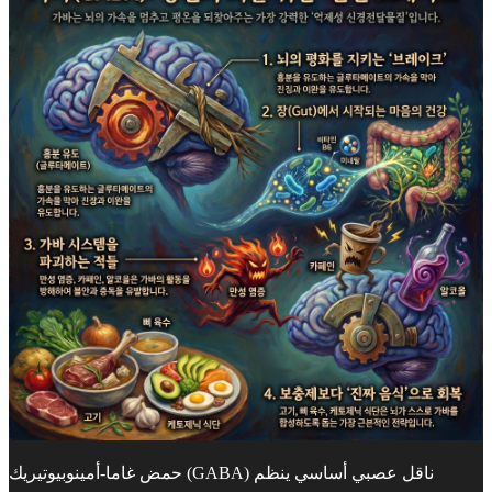
حمض غاما-أمينوبيوتيريك (GABA) ناقل عصبي أساسي ينظم