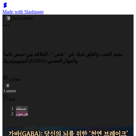
Made with Slashpage
Dal-Lumen
ينجم التعب والقلق لديك عن "نقص" - العلاقة بين حمض غاما-
أمينوبيوتيريك (GABA) والجهاز العصبي
مؤلف
Lumen
فئة
شنطة
هرمون