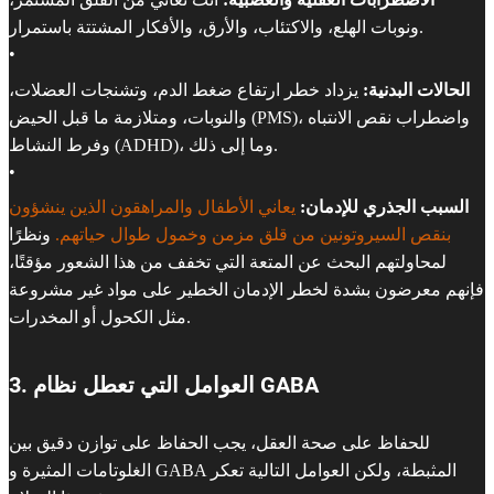
ونوبات الهلع، والاكتئاب، والأرق، والأفكار المشتتة باستمرار.
•
الحالات البدنية:
يزداد خطر ارتفاع ضغط الدم، وتشنجات العضلات،
والنوبات، ومتلازمة ما قبل الحيض (PMS)، واضطراب نقص الانتباه
وفرط النشاط (ADHD)، وما إلى ذلك.
•
السبب الجذري للإدمان:
يعاني الأطفال والمراهقون الذين ينشؤون
بنقص السيروتونين من قلق مزمن وخمول طوال حياتهم.
ونظرًا
لمحاولتهم البحث عن المتعة التي تخفف من هذا الشعور مؤقتًا،
فإنهم معرضون بشدة لخطر الإدمان الخطير على مواد غير مشروعة
مثل الكحول أو المخدرات.
3. العوامل التي تعطل نظام GABA
للحفاظ على صحة العقل، يجب الحفاظ على توازن دقيق بين
الغلوتامات المثيرة و GABA المثبطة، ولكن العوامل التالية تعكر