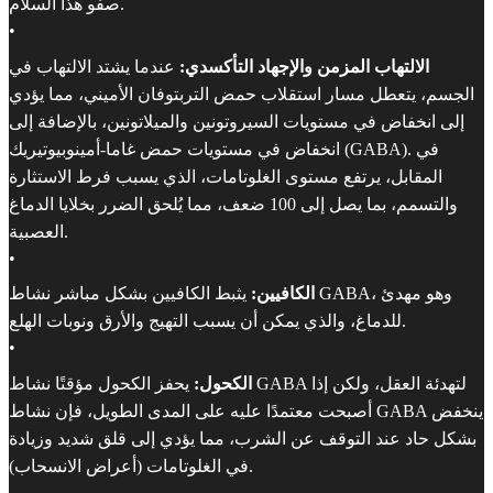
صفو هذا السلام.
•
الالتهاب المزمن والإجهاد التأكسدي:
عندما يشتد الالتهاب في
الجسم، يتعطل مسار استقلاب حمض التربتوفان الأميني، مما يؤدي
إلى انخفاض في مستويات السيروتونين والميلاتونين، بالإضافة إلى
انخفاض في مستويات حمض غاما-أمينوبيوتيريك (GABA). في
المقابل، يرتفع مستوى الغلوتامات، الذي يسبب فرط الاستثارة
والتسمم، بما يصل إلى 100 ضعف، مما يُلحق الضرر بخلايا الدماغ
العصبية.
•
الكافيين:
يثبط الكافيين بشكل مباشر نشاط GABA، وهو مهدئ
للدماغ، والذي يمكن أن يسبب التهيج والأرق ونوبات الهلع.
•
الكحول:
يحفز الكحول مؤقتًا نشاط GABA لتهدئة العقل، ولكن إذا
أصبحت معتمدًا عليه على المدى الطويل، فإن نشاط GABA ينخفض
​​بشكل حاد عند التوقف عن الشرب، مما يؤدي إلى قلق شديد وزيادة
في الغلوتامات (أعراض الانسحاب).