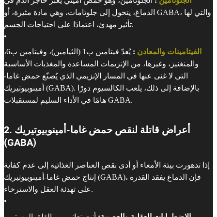
الجلوتامين
:
الجلوتامين، وهو حمض أميني يعبر حاجز الدم في
الدماغ، يتحول إلى جلوتامات، وهي مادة مثيرة، أو GABA، والتي لها
تأثير مهدئ، اعتمادًا على احتياجات الجسم.
•
الفيتامينات والمعادن
:
يُعدّ فيتامين ب1 (الثيامين)، وفيتامين ب6،
والمنغنيز، وغيرها، من الإنزيمات المساعدة والمغذيات الأساسية
التي لا غنى عنها في المسار الإنزيمي الذي يُصنّع حمض غاما-
أمينوبيوتيريك (GABA). بالإضافة إلى ذلك، يلعب الكالسيوم دورًا
هامًا في الأداء السليم لمستقبلات GABA.
2. أعراض قاتلة لنقص حمض غاما-أمينوبيوتيريك
(GABA)
إذا تدهورت بيئة الأمعاء أو أدى نقص العناصر الغذائية إلى عدم كفاية
إنتاج حمض غاما-أمينوبيوتيريك (GABA)، فإن الدماغ يفقد القدرة
على تهدئة العقل والاسترخاء.
•
الاضطرابات العقلية والعصبية:
أنت تعاني من القلق المستمر،