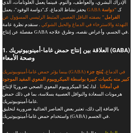
الإدراك البشري، والعواطف، والنوم. فبينما يعمل الغلوتامات، الذي
كـ
"دواسة
GABA
يحفز نشاط الدماغ، كـ"دواسة الوقود"، يعمل
الفرامل"
بصفته الناقل العصبي المثبط الرئيسي المسؤول عن
التهدئة والاسترخاء في الدماغ والحبل الشوكي
. سنقدم نظرة عامة
مفصلة عن إنتاج GABA في الجسم، وأعراض نقصه، وطرق علاجه.
1. العلاقة بين إنتاج حمض غاما-أمينوبيوتيريك (GABA)
وصحة الأمعاء
بينما يؤثر حمض غاما-أمينوبيوتيريك (GABA) في الدماغ،
يُنتج جزء
كبير منه بكميات كبيرة بواسطة الميكروبيوم المعوي المفيد الموجود
في أمعائنا
.
لذا، يُعدّ الميكروبيوم المعوي الصحي ضروريًا لإنتاج
هرمونات السعادة والنواقل العصبية بسلاسة، بما في ذلك حمض
غاما-أمينوبيوتيريك.
بالإضافة إلى ذلك، تعتبر بعض العناصر الغذائية ضرورية لتخليق
واستخدام حمض غاما-أمينوبيوتيريك (GABA) في الجسم.
•