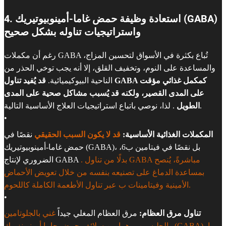
4. استعادة وظيفة حمض غاما-أمينوبيوتيريك (GABA)
واستراتيجيات تناوله بشكل صحيح
رغم أن مكملات GABA تُباع بكثرة في الأسواق لتحسين المزاج،
والمساعدة على النوم، وتخفيف القلق، إلا أنه يجب توخي الحذر من
الناحية البيوكيميائية.
قد يُفيد تناول GABA كمكمل غذائي مؤقت
على المدى القصير، ولكنه قد يُسبب مشاكل صحية على المدى
. لذا، نوصي باتباع استراتيجيات العلاج الأساسية التالية.
الطويل
•
المكملات الغذائية الأساسية:
قد لا يكون السبب الحقيقي
نقصًا في
حمض غاما-أمينوبيوتيريك (GABA)، بل نقصًا في فيتامين ب6،
. بدلًا من تناول GABA مباشرةً، يُنصح
الضروري لإنتاج GABA
بمساعدة الدماغ على تصنيعه بنفسه من خلال تعويض الأحماض
الأمينية وفيتامينات ب عبر تناول الأطعمة الكاملة كاللحوم.
•
تناول مرق العظام:
مرق العظام المغلي جيداً
غني بالجلوتامين
والجليسين، وهما من سلائف حمض جاما أمينوبنزويك (GABA)، مما