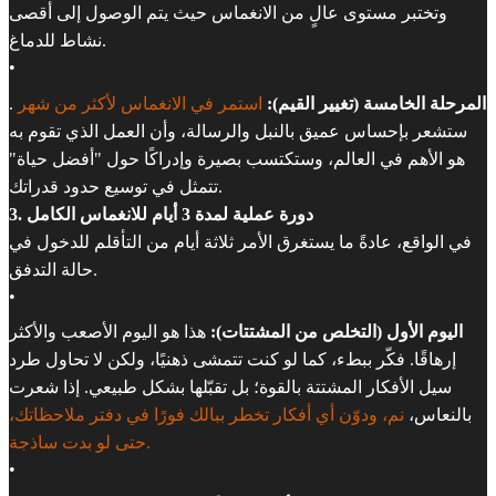
وتختبر مستوى عالٍ من الانغماس حيث يتم الوصول إلى أقصى
نشاط للدماغ.
•
المرحلة الخامسة (تغيير القيم):
استمر في الانغماس لأكثر من شهر
.
ستشعر بإحساس عميق بالنبل والرسالة، وأن العمل الذي تقوم به
هو الأهم في العالم، وستكتسب بصيرة وإدراكًا حول "أفضل حياة"
تتمثل في توسيع حدود قدراتك.
3. دورة عملية لمدة 3 أيام للانغماس الكامل
في الواقع، عادةً ما يستغرق الأمر ثلاثة أيام من التأقلم للدخول في
حالة التدفق.
•
اليوم الأول (التخلص من المشتتات):
هذا هو اليوم الأصعب والأكثر
إرهاقًا. فكّر ببطء، كما لو كنت تتمشى ذهنيًا، ولكن لا تحاول طرد
سيل الأفكار المشتتة بالقوة؛ بل تقبّلها بشكل طبيعي. إذا شعرت
بالنعاس،
نم، ودوّن أي أفكار تخطر ببالك فورًا في دفتر ملاحظاتك،
حتى لو بدت ساذجة.
•