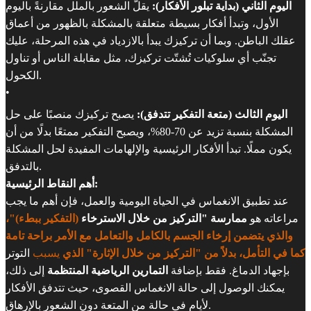
اليوم الثاني (بداية تبلور الأفكار):
يقلّ الشعور بالملل مقارنةً باليوم
الأول، وتبدأ أفكار بسيطة متعلقة بالمشكلة بالظهور من أعماق
عقلك الباطن. وبما أن تركيزك يبدأ بالازدياد في هذه المرحلة، عليك
تجنّب أي سلوكيات تُشتّت تركيزك، مثل مقابلة الناس أو تناول
الكحول.
•
اليوم الثالث (متعة التفكير تتدفق):
يصبح تركيزك منصبًا على حل
المشكلة بنسبة تزيد عن 70-80%، ويصبح التفكير ممتعًا بدلًا من أن
يكون مملًا. تبدأ الأفكار الرئيسية والإلهامات المفيدة لحل المشكلة
بالتدفق.
أهم النقاط الرئيسية:
عند تطبيق الانغماس في الحياة اليومية والعمل، فإن أهم ما يجب
مراعاته هو
ممارسة "التركيز من خلال الاسترخاء
(التفكير ببطء)"،
والذي يتضمن إرخاء الجسم بالكامل والتعامل مع الأمر براحة تامة
كما في التأمل، بدلاً من "التركيز من خلال الإثارة" الذي
يسبب
التوتر
بإجهاد الدماغ. فقط بإضافة
التمارين الرياضية المنتظمة
إلى ذلك،
يمكنك الوصول إلى حالة الانغماس القصوى، حيث تتدفق الأفكار
لأيام في حالة من المتعة دون الشعور بالإرهاق.