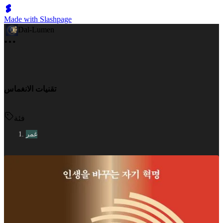
Made with Slashpage
Dal-Lumen
تقنيات الانغماس
فئة
غمر