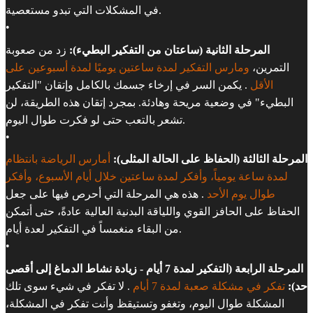
في المشكلات التي تبدو مستعصية.
•
المرحلة الثانية (ساعتان من التفكير البطيء):
زد من صعوبة
التمرين،
ومارس التفكير لمدة ساعتين يوميًا لمدة أسبوعين على
الأقل
. يكمن السر في إرخاء جسمك بالكامل وإتقان "التفكير
البطيء" في وضعية مريحة وهادئة. بمجرد إتقان هذه الطريقة، لن
تشعر بالتعب حتى لو فكرت طوال اليوم.
•
المرحلة الثالثة (الحفاظ على الحالة المثلى):
أمارس الرياضة بانتظام
لمدة ساعة يومياً، وأفكر لمدة ساعتين خلال أيام الأسبوع، وأفكر
طوال يوم الأحد
. هذه هي المرحلة التي أحرص فيها على جعل
الحفاظ على الحافز القوي واللياقة البدنية العالية عادةً، حتى أتمكن
من البقاء منغمساً في التفكير لعدة أيام.
•
المرحلة الرابعة (التفكير لمدة 7 أيام - زيادة نشاط الدماغ إلى أقصى
حد):
تفكر في مشكلة صعبة لمدة 7 أيام
. لا تفكر في شيء سوى تلك
المشكلة طوال اليوم، وتغفو وتستيقظ وأنت تفكر في المشكلة،