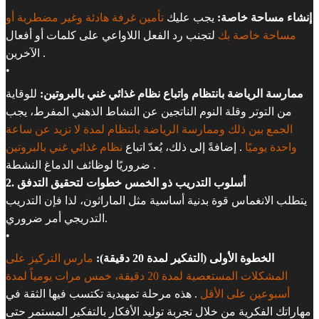
إنشاء مساحة خاصة:
يجب عليك
تأمين غرفة هادئة وغير مضطربة أو
مساحة خاصة بك
لتجنب رد الفعل اللاواعي على كلمات أو أفعال
الآخرين .
•
ممارسة الرياضة بانتظام واتباع نظام غذائي غني بالبروتين:
للوقاية
من التوتر وقلة النوم الناتجين عن النشاط الذهني المفرط، يجب
الجمع بين ذلك وممارسة الرياضة بانتظام لمدة لا تزيد عن ساعة
واحدة يوميًا
. إضافةً إلى ذلك، يُعدّ اتباع
نظام غذائي غني بالبروتين
ضروريًا لوظائف الدماغ النشطة .
2. أسلوب التدريب ذو الخمس خطوات لتحقيق التدفق
يتطلب الانغماس قوة بدنية أساسية مثل الماراثون، لذا فإن التدريب
التدريجي أمر ضروري.
•
الخطوة الأولى (التفكير لمدة 20 دقيقة):
مارس التركيز على
المشكلات المستعصية لمدة 20 دقيقة، خمس مرات يومياً لمدة
أسبوعين على الأقل
. هذه مرحلة تمهيدية تكتسب فيها الثقة في
مهاراتك الفكرية من خلال تجربة توليد الأفكار بالتفكير المستمر حتى