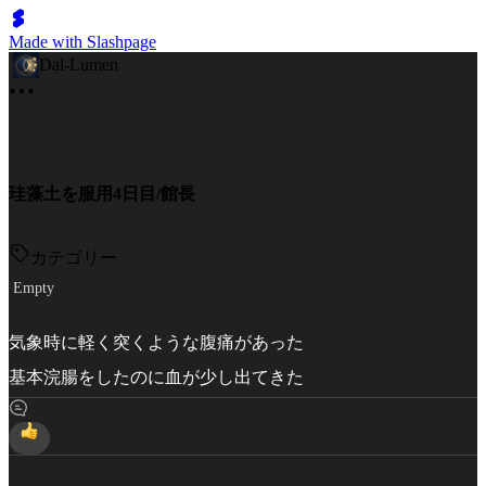
Made with Slashpage
Dal-Lumen
珪藻土を服用4日目/館長
カテゴリー
Empty
気象時に軽く突くような腹痛があった
基本浣腸をしたのに血が少し出てきた