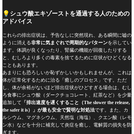
💡シュウ酸エキゾーストを通過する人のための
アドバイス
これらの排出症状は、予告なしに突然現れ、ある瞬間に嘘の
ように消える
非常に気まぐれで周期的なパターン
を示してい
ます。体調が良くなったり、腎臓の機能が回復したりする
と、むしろより多くの毒素を捨てるために症状がひどくなる
こともあります。
あまりにも恐ろしいか恥ずかしいかもしれませんが、これは
体が正常化するために治る「癒しのプロセス」です。ただ
し、体が余裕がないほど排出症状がひどすぎる場合は、むし
ろ食事にシュウ酸（ダークチョコレート、紅茶など）を少量
追加して
「排出速度を遅くすること（The slower the release,
the safer it is）」が最も安全で賢明な対処法
です。また、カ
ルシウム、マグネシウム、天然塩（海塩）、クエン酸（レモ
ン水）などを十分に補充して炎症を癒し、電解質の損失を防
ぎます。