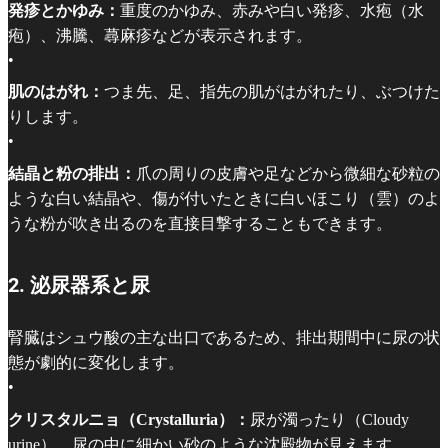
発疹とかゆみ：
重度のかゆみ、赤みや白い発疹、水疱（水
疱）、沸騰、蕁麻疹などが表示されます。
•
肌のはがれ：
つま先、足、指先の肌がはがれたり、ぶつけた
りします。
•
結晶と粉の排出：
爪の周りの皮膚や足などから微細な砂粒の
ような白い結晶や、傷が付いたときに白いほこり（雲）のよ
うな粉が吹き出るのを直接目撃することもできます。
2. 泌尿器系と尿
腎臓はシュウ酸の主な出口であるため、排出期間中に尿の状
態が劇的に変化します。
•
クリスタルニョ（Crystalluria）：
尿が濁ったり（Cloudy
urine）、尿の中に細かい砂のような沈殿物が見えます。