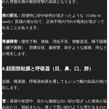
れた胃腹圧痛や腹部痙攣の原因となります。
•
便の変化：
排便時に砂や砂利が混ざったような（Gritty or
sandy）質感の便が出て、正体不明の汚れや彫刻が混ざって
出ることがあります。
•
胃腸障害：
慢性下痢、便秘、消化不良、胃酸逆流、嚥下困難
（嚥下困難）、胆嚢症状、腸痙攣、刺すような腹痛、痔など
が発生します。
4.顔面部粘膜と呼吸器（目、鼻、口、肺）
涙腺、唾液腺、呼吸器粘膜を通してもシュウ酸の結晶が抜け
出します。
•
雪：
昼寝や休憩中、目から微細な白い砂が混ざった液体が染
み出たり、朝起きたら、厚くて荒い砂のような雪だるまのた