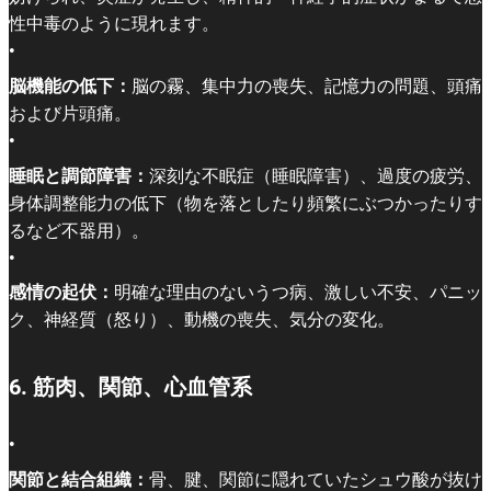
性中毒のように現れます。
•
脳機能の低下：
脳の霧、集中力の喪失、記憶力の問題、頭痛
および片頭痛。
•
睡眠と調節障害：
深刻な不眠症（睡眠障害）、過度の疲労、
身体調整能力の低下（物を落としたり頻繁にぶつかったりす
るなど不器用）。
•
感情の起伏：
明確な理由のないうつ病、激しい不安、パニッ
ク、神経質（怒り）、動機の喪失、気分の変化。
6. 筋肉、関節、心血管系
•
関節と結合組織：
骨、腱、関節に隠れていたシュウ酸が抜け