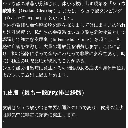
シュウ酸の結晶が分解され、体から抜け出す現象を
「シュウ
酸排出（Oxalate Clearing）」
または「シュウ酸ダンピング
（Oxalate Dumping）」といいます。
体内の微細な毒性廃棄物の腸を掘り出して外に出すこの汚れ
た洗浄過程で、私たちの免疫系はシュウ酸を危険物質として
認識して強力な炎症嵐（Inflammation storms）を起こし、神
経や血管を刺激し、大量の電解質を消費します。これによ
り、排出経路に沿って全身にわたって非常に多様であり、時
には極度の明瞭反応が現れることがある。
シュウ酸の排出時に発生する可能性のある症状を身体部位お
よびシステム別に総まとめます。
1.皮膚（最も一般的な排出経路）
皮膚はシュウ酸が出る主要な通路の1つであり、皮膚の症状
は排気中に非常に頻繁に発生します。
•