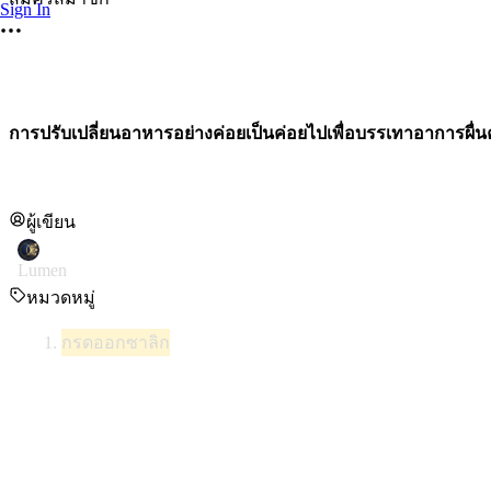
Sign In
การปรับเปลี่ยนอาหารอย่างค่อยเป็นค่อยไปเพื่อบรรเทาอาการผื่น
ผู้เขียน
Lumen
หมวดหมู่
กรดออกซาลิก
เมื่ออาการขับกรดออกซาลิกออกมามากเกินไปนั้นเจ็บปวดมาก ใ
ในปริมาณน้อยๆ กลับ
เป็นวิธีที่ปลอดภัยและมีประสิทธิภาพมาก
ผู้เชี่ยวชาญด้านการแพทย์และโภชนาการเรียกปริมาณนี้ว่า
'ปริ
เพื่อบรรเทาอาการท้องเสียเฉียบพลัน คุณสามารถเพิ่มกรดออก