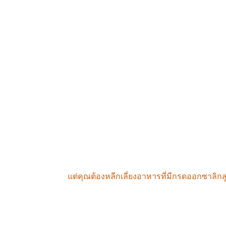
ิลลิกรัม
ช้งาน
่อนเพลียอย่างรุนแรงเนื่องจากภาวะอาหารไม่ย่อย ให้เลือกอาหาร 1
่สภาวะสมดุลและอาการต่างๆ จะค่อยๆ ทุเลาลง
การชะลอการขับถ่าย
แต่คุณต้องหลีกเลี่ยงอาหารที่มีกรดออกซาลิกส
ารขับถ่ายเท่านั้น แต่ยังทำให้สารพิษร้ายแรงสะสมในร่างกายอีกครั้ง
างตั้งใจนั้นเป็นแนวทางที่ชาญฉลาดมากในระหว่างกระบวนการรักษา
ินการล้างพิษอย่างปลอดภัยต่อไปได้