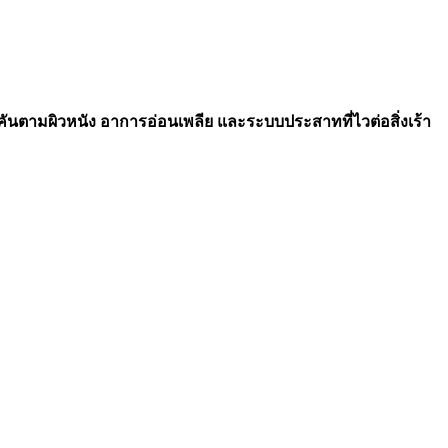
คันตามผิวหนัง อาการอ่อนเพลีย และระบบประสาทที่ไวต่อสิ่งเร้า
นทางกลับกัน
กลยุทธ์ในการชะลออัตราการขับกรดออกซาลิกโดยกา
มาณบำรุงรักษา'
หรือ 'ปริมาณกระตุ้นอ่อนๆ' ซึ่งจะหยุดกระบวนการล
ซาลิกประมาณ
20-50 มิลลิกรัม
ต่อมื้อ
หรือ 60-70 มิลลิกรัม
เมื่ออาก