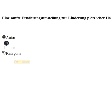
Eine sanfte Ernährungsumstellung zur Linderung plötzlicher Ha
Autor
Lumen
Kategorie
Oxalsäure
Wenn die Symptome einer Oxalsäure-Entgiftung zu schmerzhaft sind,
mittleren bis hohen Oxalsäuregehalt zu bremsen,
eine sehr sicher
Medizin- und Ernährungsexperten bezeichnen dies als
„Erhaltungsd
Zur Linderung der Dumping-Symptome können Sie vorübergehend 
Lebensmittelgruppen, die die Ausscheidung verlangsamen können.