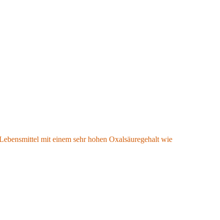
en, wählen Sie 12 der oben genannten Lebensmittel aus und
me nachlassen.
e Lebensmittel mit einem sehr hohen Oxalsäuregehalt wie
Spinat (über
mlung von Giftstoffen im Körper führen (Eintritt in die
ld die Symptome auf ein erträgliches Maß abgeklungen sind, können