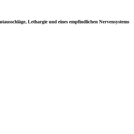
utausschläge, Lethargie und eines empfindlichen Nervensystems
 ist paradoxerweise
eine Strategie, die Ausscheidungsrate durch d
e und wirksame Methode.
osis“
oder „milde Auslösedosis“, die den kraftvollen Reinigungsprozes
etwa
20–50 mg
Oxalsäure pro Mahlzeit, bei starken Symptomen
60–70