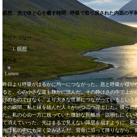
瞑想、光で体と心を癒す時間 - 呼吸で取り戻された内面の平
カテゴリー
瞑想
作者
Lumen
昨日より呼吸がはるかに均一につながった。息と呼吸が穏や
ると、心の小さな波も静かに沈んだ。その静けさの中で上か
けのものではなく、より大きな世界につながっているという
その瞬間、私と縁を結んだ人々が一つ二つ浮上した。彼らの
た。私の心の一方に残っていた微妙な距離感、説明しにくい
て消えていった。光はまるで見えない障壁を崩すように、私
光は私の中にも深く染み込んだ。背骨に沿って降りながら、