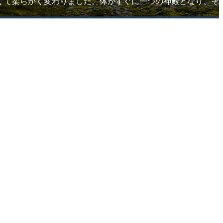
くて柔らかく変わりました。体がすぐに一つの神殿となり、そ
の中で暖かい思いやりと慈悲が一緒に咲き、続く平穏が私を包
財布は私だけの喜びではなく、一緒に分かち合いたい光だっ
は自分と世界を同時に癒す道だということを。体の中に染み込
は、単に体の変化ではなく、心と魂がもう少し調和したから
愛し、時には苦手に扱った人々にも流れて、それらを包み込む
g a comfort as if I had finally found my rightful place after a long
e became clearer, its size and scope much broader than before. The light
I naturally began to imagine light spreading abundantly to them as
l stirred faintly. However, the longer I gazed upon the light permeating