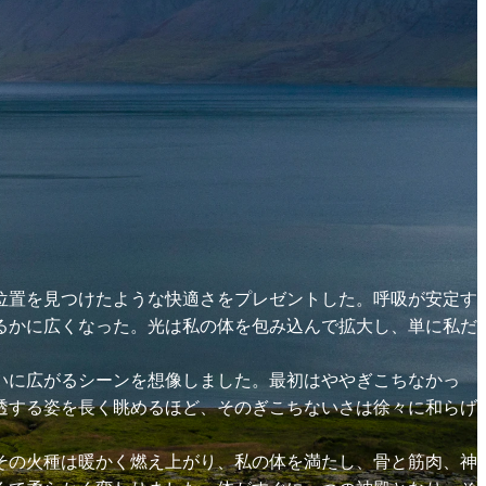
位置を見つけたような快適さをプレゼントした。呼吸が安定す
るかに広くなった。光は私の体を包み込んで拡大し、単に私だ
いに広がるシーンを想像しました。最初はややぎこちなかっ
透する姿を長く眺めるほど、そのぎこちないさは徐々に和らげ
。
その火種は暖かく燃え上がり、私の体を満たし、骨と筋肉、神