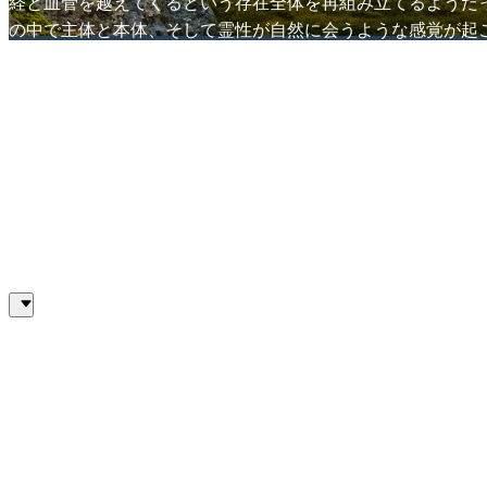
経と血管を越えてくるという存在全体を再組み立てるようだ
の中で主体と本体、そして霊性が自然に会うような感覚が起
私はその流れにとどまった。無理やり捕まったり引き下げた
んだ。すべてがひとつにつながっているという事実が体感さ
た。
瞑想の中で私は実現しました。私が呼吸し、光を浴びて、誰
んだ光は私の人生のバランスを取り戻し、他人との関係をよ
だ。
今日の瞑想は私にこう言ってくれていた。
光はいつも存在し、私がそれを受け入れることを選ぶときよ
ことを。結局のところ、私が感じた静けさと暖かさは私たち
Meditation: Healing Body and Mind with Light - Inner Peace Restor
My breathing flowed much more evenly than yesterday. The inhalations 
absence. As my breathing stabilized, the small ripples in my mind also 
expanded as it enveloped my body, giving me the sense that it wasn't 
In that moment, people who had formed connections with me came to m
well. At first, it felt somewhat awkward. The subtle sense of distance 