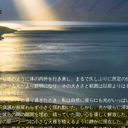
和
かな波のように体の内外を行き来し、まるで久しぶりに所定の
ら降りる光がより鮮明になり、その大きさと範囲は以前よりは
感じを与えた。
顔が心の中に通り過ぎたとき、私は自然に彼らにも光がいっぱ
不快感が相変わらず小さく揺れ動いた。しかし、光が彼らに浸
と彼らの間の隙間を埋め、残っていた固い心を優しく解放した
骨の節一つ一つに小さな火種を植えるように静かに滞在した。