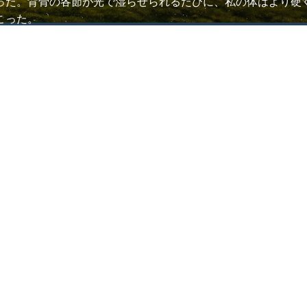
った。背骨の各節が光で湿らせられるたびに、私の体はより硬
こった。
りせず、ただ私の中と外で同時に起きる光の動きに任せた。そ
れる瞬間、心の深いところで穏やかな支복感が上がった。その
かを思い出させ、彼らに光を送るこのすべてのプロセスが結局
り優しく解放してくれた。昨日より呼吸が均等につながったの
り広く広がっていくことを。そしてその光は私を越えて、私が
全員のための光でした。
ed Through Breath
and exhalations moved in and out of my body like gentle waves, offerin
settled into stillness. In that quietude, the light descending from abov
merely mine alone, but connected to something greater in the world.
ind one by one. When their faces flickered through my consciousness, 
that remained in one corner of my heart, an inexplicable discomfort, stil