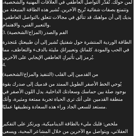
لمن حولك. تُقدّر التواصل العاطفي في العلاقات المهنية والشخصية،
وتتمتع بصفات شفائية تُريح الآخرين. تُشير هذه الطاقة المنبعثة من
يديك إلى أن مواهبك قد تتألق في مجالات تتعلق بالتواصل العاطفي،
والتعبير الفني، والاهتمام.
3. الفم والصدر (المزاج/الشخصية)
الطاقة الوردية المنتشرة حول شفتيكِ تُشير إلى أن طبيعتكِ مُتجذرة
في الحب والمودة. كلماتكِ وتعبيراتكِ مليئة بالدفء والتعاطف، مما
يُرمز إلى تأثيركِ العاطفي الإيجابي على الآخرين.
4
.
من القدمين إلى القلب (التنفيذ والمزاج/الشخصية)
يُوحي الخط الأصفر الطويل الممتد من قدميك إلى صدرك بقوة
بوجود صلة بين حماسك وسعادتك الداخلية. يدل اللون الأصفر في
منطقة القدمين على أنك ترى الحياة تجربة ممتعة ومثيرة، وأنك
مستعد للسعي الجاد وراء هذه السعادة وتطبيقها عمليًا.
ملخص: قلبك مليء بالطاقة الديناميكية، ويرتكز على التفكير
العقلاني، ويتواصل مع الآخرين من خلال المشاعر المحبة، ويسعى