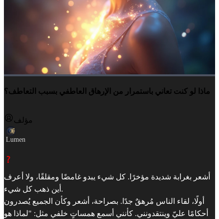
ماذا لو كنت تعاني باستمرار من الإرهاق العاطفي بسبب التعاطف؟
مؤلف
Lumen
أشعر بغرابة شديدة مؤخرًا. كل شيء يبدو غامضًا ومقلقًا، ولا أعرف
أين ذهب كل شيء.
أولًا، لقاء الناس مُرهقٌ جدًا. بصراحة، أشعر وكأن الجميع يُصدرون
أحكامًا عليّ وينتقدونني. كأنني أسمع همساتٍ خلفي مثل: "لماذا هو