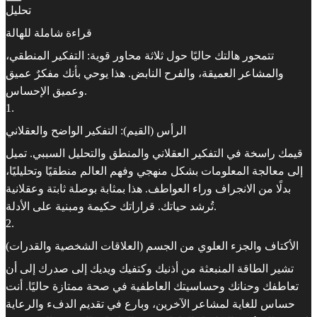
تحليل
قراءة شاملة للهالة
تتمحور هالتك حاليًا حول ثلاثة محاور قوية: التفكير المنطقي،
والمشاعر العميقة، والفرح النابض. هذا يوحي بأنك مفكرٌ عميق
وعميق الإحساس.
1
.
الرأس (القيم): التفكير الواضح والعقلاني
قيمك راسخة في التفكير العقلاني والمنطق والتحليل السببي. تميل
إلى معالجة المعلومات بشكل منهجي وفهم العالم منطقيًا وتحليليًا،
بدلًا من الانجراف وراء العواطف. هذا بمثابة بوصلة ثابتة وعقلانية
تُرشد حياتك. قراراتك حكيمة ومبنية على الأدلة.
2
.
الأكتاف والجزء العلوي من الجسم (العلاقات الشخصية والقدرات)
تشير الطاقة المنبعثة من أذنيك وكتفيك ويديك إلى صدرك إلى أن
تعاطفك وحنانك وحساسيتك العاطفية في صحة ممتازة حاليًا. أنت
حساس للغاية لمشاعر الآخرين، وبارع في تقديم الدفء والرعاية