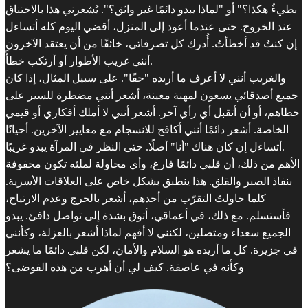
بطيءٌ هكذا؟" أو "لماذا يبدو دائمًا غير واثق؟". يُشعرني هذا بالاختناق
عند الخروج. حتى عندما أعود إلى المنزل، أقضي اليوم كله أتساءل
إن كنتُ قد أخطأتُ. أُدرك كل تصرفاتي، خائفًا من أن يعتقد الآخرون
أنني غريب الأطوار أو أرتكب خطأً.
والغريب أنني لا أعرف ما أريده "حقًا". على سبيل المثال، إذا كان
جميع أصدقائي يسعون لمهنة معينة، أشعر أنني مضطرة للسير على
خطاهم، أو أن أتقبل أي رأي آخر. أشعر أنني لا أملك أفكاري أو قيمي
الخاصة. أشعر دائمًا أنني أكافح للانسجام مع معايير الآخرين. أحيانًا
أتساءل إن كان هناك "أنا" أصلًا. حتى النظر في المرآة يبدو غريبًا.
الأهم من ذلك، أن قلبي دائمًا فارغ، وأي محاولة لملئه تكون محفوفة
بنفاذ الصبر والقلق. هذا ينطبق بشكل خاص على العلاقات الأسرية.
كلما حاولتُ التقرّب من أحدهم، أشعر بالحرج وعدم الارتياح،
فأستسلم. مع ذلك، في أعماقي، أتوق بشدة إلى تواصل دافئ. يبدو
الجميع سعداء ومتصلين، لكنني لا أفهم لماذا أشعر بالعزلة، وكأنني
في جزيرة. كل ما أريده هو السلام والأمان، لكن قلبي دائمًا ما يشعر
وكأنه في عاصفة. كيف لي أن أهرب من هذه الفوضى؟