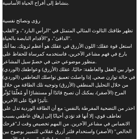
بنشاط إلى أفراح الحياة الأساسية.
رؤى ونصائح نفسية
تظهر طاقتك الثالوث المثالي المتمثل في "الرأس البارد"، و"القلب
الدافئ"، و"الأقدام النابضة بالحياة".
استغل قوة عقلك: اللون الأزرق في عقلك هو أعظم ثروتك. بما أنك
بارع في فهم مشاعر الآخرين، فاستخدمه كمرساة للحفاظ على
منظور موضوعي حتى في خضمّ سيل المشاعر.
حوار بين العقل والعاطفة: حاليًا، عقلك (الأزرق) وعواطفك (الوردي)
في حالة توازن صحي. إذا واصلتَ تعميق تواصلك التعاطفي (الوردي)
من خلال التحليل المنطقي (الأزرق) وتوجيه تلك الطاقة من خلال
المرح (الأصفر)، يمكنك أن تصبح قائدًا أو مستشارًا أو مُعلّمًا يُؤثّر
تأثيرًا قويًا على الآخرين.
احذر من التضحية المفرطة بالنفس: مع أن الطاقة الوردية تدل على
تعاطف قوي، إلا أنها قد تؤدي أحيانًا إلى إرهاق عاطفي بسبب
الانغماس في مشاعر الآخرين. من المهم تخصيص وقت لـ"فرحك
الخالص" (الأصفر) واستخدام فلتر أزرق عقلاني للتمييز بوضوح بين