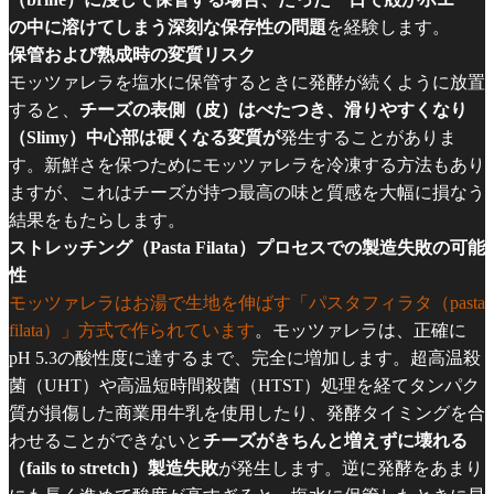
の中に溶けてしまう深刻な保存性の問題
を経験します。
保管および熟成時の変質リスク
モッツァレラを塩水に保管するときに発酵が続くように放置
すると、
チーズの表側（皮）はべたつき、滑りやすくなり
（Slimy）中心部は硬くなる変質が
発生することがありま
す。新鮮さを保つためにモッツァレラを冷凍する方法もあり
ますが、これはチーズが持つ最高の味と質感を大幅に損なう
結果をもたらします。
ストレッチング（Pasta Filata）プロセスでの製造失敗の可能
性
モッツァレラはお湯で生地を伸ばす「パスタフィラタ（pasta
filata）」方式で作られています
。モッツァレラは、正確に
pH 5.3の酸性度に達するまで、完全に増加します。超高温殺
菌（UHT）や高温短時間殺菌（HTST）処理を経てタンパク
質が損傷した商業用牛乳を使用したり、発酵タイミングを合
わせることができないと
チーズがきちんと増えずに壊れる
（fails to stretch）製造失敗
が発生します。逆に発酵をあまり