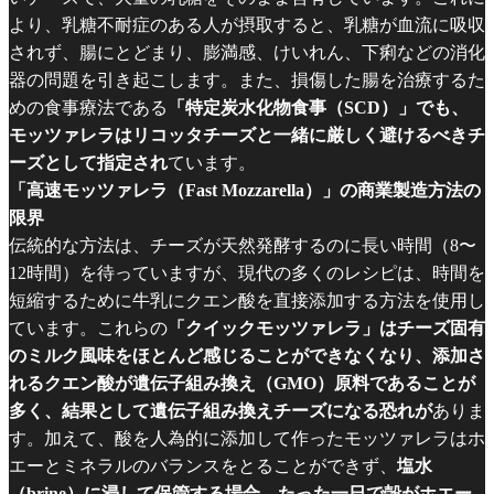
より、乳糖不耐症のある人が摂取すると、乳糖が血流に吸収
されず、腸にとどまり、膨満感、けいれん、下痢などの消化
器の問題を引き起こします。また、損傷した腸を治療するた
めの食事療法である
「特定炭水化物食事（SCD）」でも、
モッツァレラはリコッタチーズと一緒に厳しく避けるべきチ
ーズとして指定され
ています。
「高速モッツァレラ（Fast Mozzarella）」の商業製造方法の
限界
伝統的な方法は、チーズが天然発酵するのに長い時間（8〜
12時間）を待っていますが、現代の多くのレシピは、時間を
短縮するために牛乳にクエン酸を直接添加する方法を使用し
ています。これらの
「クイックモッツァレラ」はチーズ固有
のミルク風味をほとんど感じることができなくなり、添加さ
れるクエン酸が遺伝子組み換え（GMO）原料であることが
多く、結果として遺伝子組み換えチーズになる恐れが
ありま
す。加えて、酸を人為的に添加して作ったモッツァレラはホ
エーとミネラルのバランスをとることができず、
塩水
（brine）に浸して保管する場合、たった一日で殻がホエー